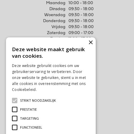
Maandag
10:00 - 18:00
Dinsdag
09:30 - 18:00
Woensdag
09:30 - 18:00
Donderdag
09:30 - 18:00
Vrijdag
09:30 - 18:00
Zaterdag
09:00 - 17:00
Zondag
11:00 - 17:00
×
Deze website maakt gebruik
Meer weten
van cookies.
Algemene voorwaarden
Deze website gebruikt cookies om uw
Privacy Statement
gebruikerservaring te verbeteren. Door
Disclaimer
onze website te gebruiken, stemt u in met
alle cookies in overeenstemming met ons
Verzenden & Ophalen
Cookiebeleid.
Lees verder
Retourneren & Ruilen
STRIKT NOODZAKELIJK
Contact
Ons tuincentrum
PRESTATIE
TARGETING
FUNCTIONEEL