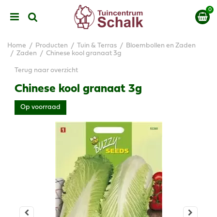
G
a
n
a
a
Home
Producten
Tuin & Terras
Bloembollen en Zaden
r
Zaden
Chinese kool granaat 3g
c
Terug naar overzicht
o
n
Chinese kool granaat 3g
t
e
Op voorraad
n
t