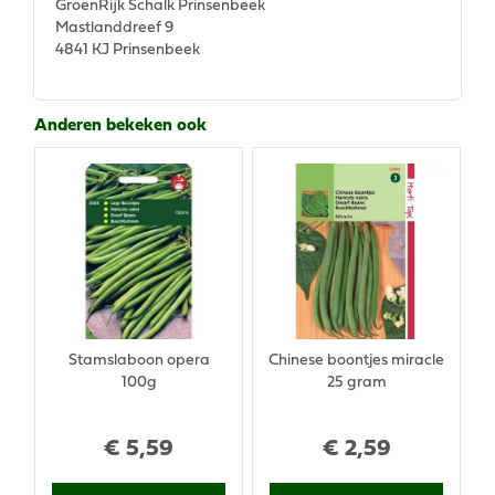
GroenRijk Schalk Prinsenbeek
Mastlanddreef 9
4841 KJ Prinsenbeek
Anderen bekeken ook
Stamslaboon opera
Chinese boontjes miracle
100g
25 gram
€
5
,
59
€
2
,
59