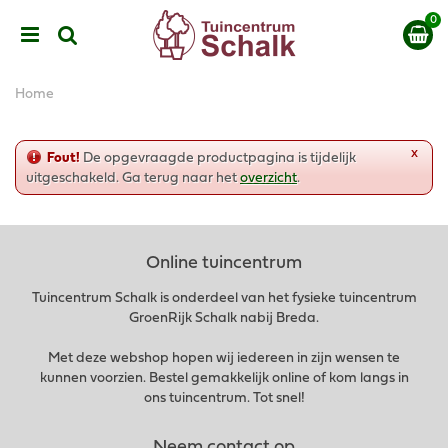
G
a
n
a
a
Home
r
c
o
x
Fout!
De opgevraagde productpagina is tijdelijk
n
uitgeschakeld. Ga terug naar het
overzicht
.
t
e
n
t
Online tuincentrum
Tuincentrum Schalk is onderdeel van het fysieke tuincentrum
GroenRijk Schalk nabij Breda.
Met deze webshop hopen wij iedereen in zijn wensen te
kunnen voorzien. Bestel gemakkelijk online of kom langs in
ons tuincentrum. Tot snel!