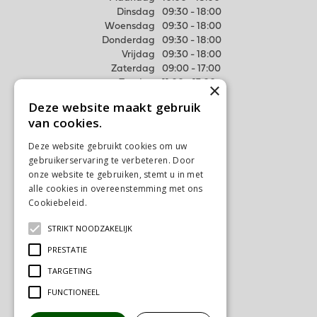
Dinsdag
09:30 - 18:00
Woensdag
09:30 - 18:00
Donderdag
09:30 - 18:00
Vrijdag
09:30 - 18:00
Zaterdag
09:00 - 17:00
Zondag
11:00 - 17:00
×
Deze website maakt gebruik
Meer weten
van cookies.
Algemene voorwaarden
Deze website gebruikt cookies om uw
Privacy Statement
gebruikerservaring te verbeteren. Door
Disclaimer
onze website te gebruiken, stemt u in met
alle cookies in overeenstemming met ons
Verzenden & Ophalen
Cookiebeleid.
Lees verder
Retourneren & Ruilen
STRIKT NOODZAKELIJK
Contact
Ons tuincentrum
PRESTATIE
TARGETING
FUNCTIONEEL