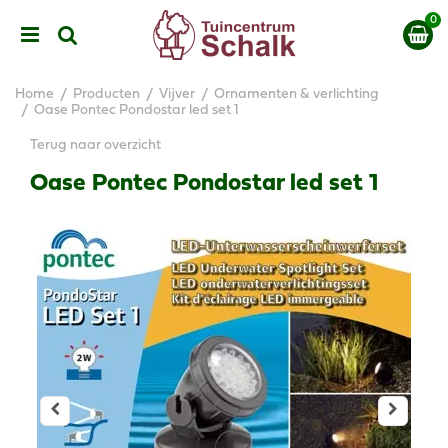
G
a
n
a
a
Home
Producten
Vijver
Ornamenten & verlichting
r
Oase Pontec Pondostar led set 1
c
Terug naar overzicht
o
n
Oase Pontec Pondostar led set 1
t
e
n
t