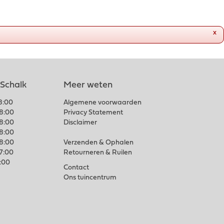
x
 Schalk
Meer weten
18:00
Algemene voorwaarden
18:00
Privacy Statement
18:00
Disclaimer
18:00
18:00
Verzenden & Ophalen
17:00
Retourneren & Ruilen
7:00
Contact
Ons tuincentrum