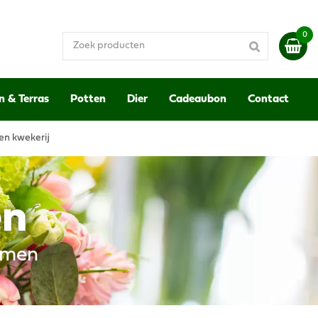
n & Terras
Potten
Dier
Cadeaubon
Contact
en kwekerij
en
emen