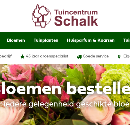
Bloemen
Tuinplanten
Huisparfum & Kaarsen
Tui
bedrijf
45 jaar groenspecialist
Goede service
Eig
loemen bestell
r iedere gelegenheid geschikte blo