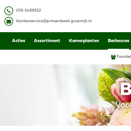
Ga
naar
0
76-5439332
content
k
lantenservice@prinsenbeek.groenrijk.nl
Acties
Assortiment
Kamerplanten
Barbecues
Familie
B
Voo