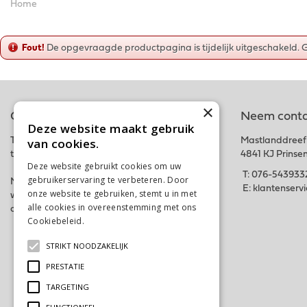
Home
Fout!
De opgevraagde productpagina is tijdelijk uitgeschakeld. 
×
Online tuincentrum
Neem conta
Deze website maakt gebruik
van cookies.
Tuincentrum Schalk is onderdeel van het fysieke
Mastlanddreef
tuincentrum GroenRijk Schalk nabij Breda.
4841 KJ Prinse
Deze website gebruikt cookies om uw
T:
076-543933
gebruikerservaring te verbeteren. Door
Met deze webshop hopen wij iedereen in zijn
E:
klantenserv
onze website te gebruiken, stemt u in met
wensen te kunnen voorzien. Bestel gemakkelijk
alle cookies in overeenstemming met ons
online of kom langs in ons tuincentrum. Tot snel!
Cookiebeleid.
Lees verder
STRIKT NOODZAKELIJK
PRESTATIE
TARGETING