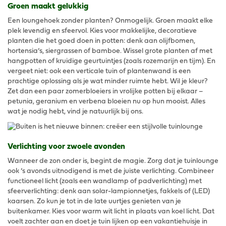
Groen maakt gelukkig
Een loungehoek zonder planten? Onmogelijk. Groen maakt elke
plek levendig en sfeervol. Kies voor makkelijke, decoratieve
planten die het goed doen in potten: denk aan olijfbomen,
hortensia’s, siergrassen of bamboe. Wissel grote planten af met
hangpotten of kruidige geurtuintjes (zoals rozemarijn en tijm). En
vergeet niet: ook een verticale tuin of plantenwand is een
prachtige oplossing als je wat minder ruimte hebt. Wil je kleur?
Zet dan een paar zomerbloeiers in vrolijke potten bij elkaar –
petunia, geranium en verbena bloeien nu op hun mooist. Alles
wat je nodig hebt, vind je natuurlijk bij ons.
Verlichting voor zwoele avonden
Wanneer de zon onder is, begint de magie. Zorg dat je tuinlounge
ook ’s avonds uitnodigend is met de juiste verlichting. Combineer
functioneel licht (zoals een wandlamp of padverlichting) met
sfeerverlichting: denk aan solar-lampionnetjes, fakkels of (LED)
kaarsen. Zo kun je tot in de late uurtjes genieten van je
buitenkamer. Kies voor warm wit licht in plaats van koel licht. Dat
voelt zachter aan en doet je tuin lijken op een vakantiehuisje in