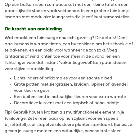
Op een balkon is een compacte set met een kleine tafel en een
paar stijlvolle stoelen vaak voldoende. In een grotere tuin kun je
losgaan met modulaire loungesets die je zelf kunt samenstellen.
De kracht van aankleding
Wat maakt een tuinlounge nou echt gezellig? De details! Denk
aan kussens in warme tinten, een buitenkleed om het zithoekje af
te bakenen, en een plaid voor wanneer de zon zakt. Voeg
lantaarns of windlichten toe voor sfeer in de avond, en een
lichtslinger voor dat instant ‘vakantiegevoel’. Een paar ideeën
voor stijlvolle aankleding:
Lichtslingers of priklampjes voor een zachte gloed
Grote potten met siergrassen, kruiden, lupines of lavendel
voor kleur en geur
Een buitenkleed in natuurlijke kleuren voor extra warmte
Decoratieve kussens met een tropisch of boho-printje
Tip!
Gebruik houten kratten als multifunctioneel element in je
tuinlounge. Zet er een paar op hun zijkant voor een speels
bijzettafeltje, of stapel ze als stoere plantenstandaard. Bonus: ze
geven je lounge meteen een natuurlijke, nonchalante sfeer.