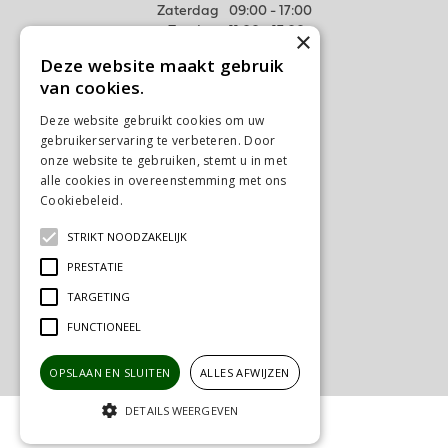
Zaterdag
09:00 - 17:00
Zondag
11:00 - 17:00
×
Deze website maakt gebruik
Meer weten
van cookies.
Algemene voorwaarden
Deze website gebruikt cookies om uw
Privacy Statement
gebruikerservaring te verbeteren. Door
Disclaimer
onze website te gebruiken, stemt u in met
alle cookies in overeenstemming met ons
Verzenden & Ophalen
Cookiebeleid.
Lees verder
Retourneren & Ruilen
STRIKT NOODZAKELIJK
Contact
Ons tuincentrum
PRESTATIE
TARGETING
FUNCTIONEEL
OPSLAAN EN SLUITEN
ALLES AFWIJZEN
DETAILS WEERGEVEN
© Tuincentrum Schalk
Green Solutions