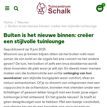
G
a
n
a
a
Home
Nieuws
r
Buiten is het nieuwe binnen: creëer een stijlvolle tuinlounge
c
Buiten is het nieuwe binnen: creëer
o
n
een stijlvolle tuinlounge
t
Gepubliceerd op
9 juni 2025
e
Waarom zou je binnen blijven zitten als het buiten ruikt naar
n
zomer, de zon lonkt en de vogels het ene concert na het andere
t
geven? De tuin, het balkon of zelfs een knus stadsterras wordt
deze maanden dé plek waar je wilt zijn. En steeds meer mensen
maken van die buitenruimte een echte
verlenging van hun
woonkamer
: een stijlvolle loungeplek waar comfort, sfeer en
natuur samenkomen. Of je nu droomt van ontspannen met een
cappuccino in de ochtendzon, borrelen met vrienden onder een
lichtslinger of gewoon lekker languit met een boek: jouw eigen
tuinlounge is het antwoord. En het goede nieuws? Je hoeft er
geen designbudget voor te hebben. Met een beetje creativiteit,
wat slimme keuzes én een bezoekje aan ons tuincentrum