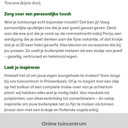
Toscane (bijna dan).
Zorg voor een persoonlijke touch
Wat je tuinlounge echt bijzonder maakt? Dat ben jij! Voeg
persoonlijke spulletjes toe die je een goed gevoel geven. Denk
aan die ene pot die je vond op de rommelmarkt nabij Parijs, een
windgong die je doet denken aan die fijne vakantie, of dat krukje
dat je al 20 keer hebt geverfd. Kies kleuren en accessoires die bij
jou passen. Zo voelt je buitenplek meteen als een stukje van jezelf
– gezellig, vertrouwd en helemaal eigen.
Laat je inspireren
Kriebelt het al om jouw eigen loungehoek te maken? Kom langs
bij ons tuincentrum in Prinsenbeek. Of je nu begint met een zitje
op het balkon of een complete make-over van je achtertuin
plant: wij hebben alles wat je nodig hebt. Van meubels tot
potplanten, van sfeerverlichting tot zomerbloeiers – én volop
inspiratie om jouw buitenplek net zo fijn te maken als binnen
(maar dan met een briesje en fluitende vogels erbij).
Online tuincentrum