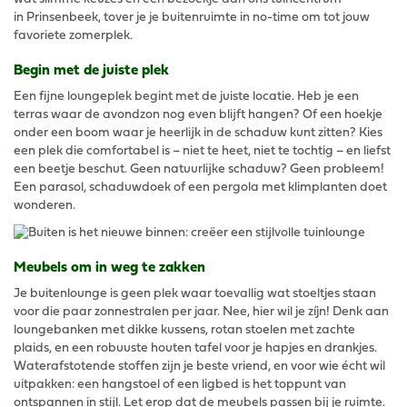
in Prinsenbeek, tover je je buitenruimte in no-time om tot jouw
favoriete zomerplek.
Begin met de juiste plek
Een fijne loungeplek begint met de juiste locatie. Heb je een
terras waar de avondzon nog even blijft hangen? Of een hoekje
onder een boom waar je heerlijk in de schaduw kunt zitten? Kies
een plek die comfortabel is – niet te heet, niet te tochtig – en liefst
een beetje beschut. Geen natuurlijke schaduw? Geen probleem!
Een parasol, schaduwdoek of een pergola met klimplanten doet
wonderen.
Meubels om in weg te zakken
Je buitenlounge is geen plek waar toevallig wat stoeltjes staan
voor die paar zonnestralen per jaar. Nee, hier wil je zíjn! Denk aan
loungebanken met dikke kussens, rotan stoelen met zachte
plaids, en een robuuste houten tafel voor je hapjes en drankjes.
Waterafstotende stoffen zijn je beste vriend, en voor wie écht wil
uitpakken: een hangstoel of een ligbed is het toppunt van
ontspannen in stijl. Let erop dat de meubels passen bij je ruimte.