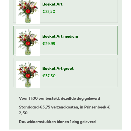
Boeket Art
€
22
,
50
Boeket Art medium
€
29
,
99
Boeket Art groot
€
37
,
50
Voor 11.00 uur besteld, dezelfde dag geleverd
Standaard €
5,75 verzendkosten, in Prinsenbeek €
2,50
Rouwbloemstukken binnen 1 dag geleverd