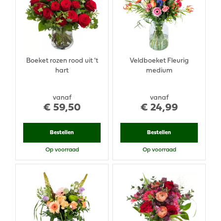
Boeket rozen rood uit 't
Veldboeket Fleurig
hart
medium
vanaf
vanaf
€
59
,
50
€
24
,
99
Bestellen
Bestellen
Op voorraad
Op voorraad