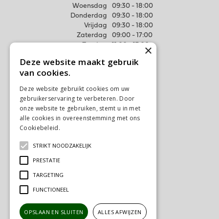
Woensdag
09:30 - 18:00
Donderdag
09:30 - 18:00
Vrijdag
09:30 - 18:00
Zaterdag
09:00 - 17:00
Zondag
11:00 - 17:00
×
Deze website maakt gebruik
Meer weten
van cookies.
Algemene voorwaarden
Deze website gebruikt cookies om uw
Privacy Statement
gebruikerservaring te verbeteren. Door
Disclaimer
onze website te gebruiken, stemt u in met
alle cookies in overeenstemming met ons
Verzenden & Ophalen
Cookiebeleid.
Lees verder
Retourneren & Ruilen
STRIKT NOODZAKELIJK
Contact
PRESTATIE
Ons tuincentrum
TARGETING
FUNCTIONEEL
OPSLAAN EN SLUITEN
ALLES AFWIJZEN