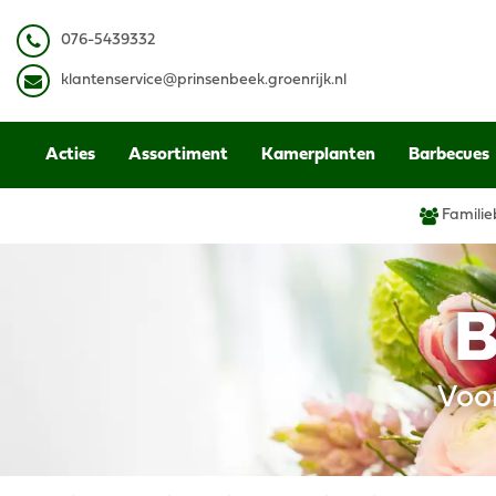
Ga
naar
0
76-5439332
content
k
lantenservice@prinsenbeek.groenrijk.nl
Acties
Assortiment
Kamerplanten
Barbecues
Familie
B
Voo