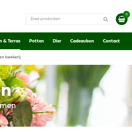
n & Terras
Potten
Dier
Cadeaubon
Contact
en kwekerij
en
emen