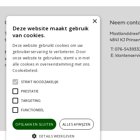
×
Online tuincentrum
Neem conta
Deze website maakt gebruik
van cookies.
Tuincentrum Schalk is onderdeel van het fysieke
Mastlanddreef
tuincentrum GroenRijk Schalk nabij Breda.
4841 KJ Prinse
Deze website gebruikt cookies om uw
T:
076-543933
gebruikerservaring te verbeteren. Door
Met deze webshop hopen wij iedereen in zijn
E:
klantenserv
onze website te gebruiken, stemt u in met
wensen te kunnen voorzien. Bestel gemakkelijk
alle cookies in overeenstemming met ons
online of kom langs in ons tuincentrum. Tot snel!
Cookiebeleid.
Lees verder
STRIKT NOODZAKELIJK
PRESTATIE
TARGETING
FUNCTIONEEL
OPSLAAN EN SLUITEN
ALLES AFWIJZEN
DETAILS WEERGEVEN