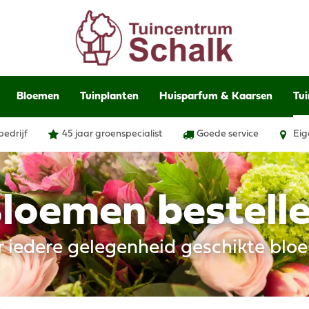
Bloemen
Tuinplanten
Huisparfum & Kaarsen
Tui
bedrijf
45 jaar groenspecialist
Goede service
Eig
loemen bestell
r iedere gelegenheid geschikte blo