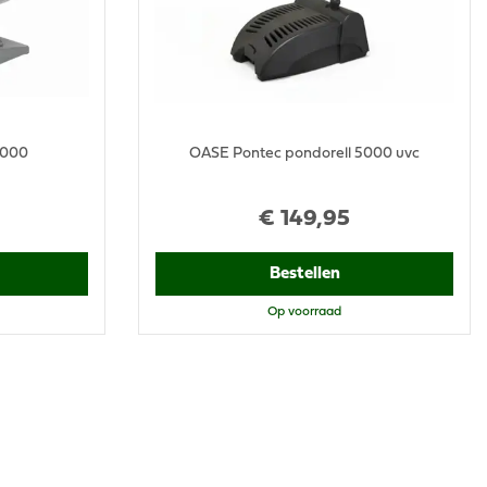
6000
OASE Pontec pondorell 5000 uvc
€
149
,
95
Bestellen
Op voorraad