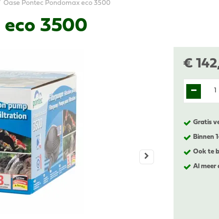
Oase Pontec Pondomax eco 3500
 eco 3500
€
142
Gratis v
Binnen 
Ook te b
Al meer 