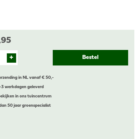
,
95
erzending in NL vanaf € 50,-
1-3 werkdagen geleverd
ekijken in ons tuincentrum
dan 50 jaar groenspecialist