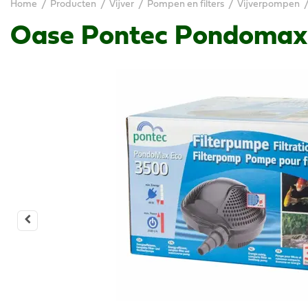
Home
Producten
Vijver
Pompen en filters
Vijverpompen
Oase Pontec Pondomax