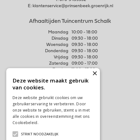
E:
klantenservice@prinsenbeek.groenrijk.nl
Afhaaltijden Tuincentrum Schalk
Maandag
10:00 - 18:00
Dinsdag
09:30 - 18:00
Woensdag
09:30 - 18:00
Donderdag
09:30 - 18:00
Vrijdag
09:30 - 18:00
Zaterdag
09:00 - 17:00
Zondag
11:00 - 17:00
×
Deze website maakt gebruik
Meer weten
van cookies.
Algemene voorwaarden
Deze website gebruikt cookies om uw
Privacy Statement
gebruikerservaring te verbeteren. Door
Disclaimer
onze website te gebruiken, stemt u in met
alle cookies in overeenstemming met ons
Verzenden & Ophalen
Cookiebeleid.
Lees verder
Retourneren & Ruilen
STRIKT NOODZAKELIJK
Contact