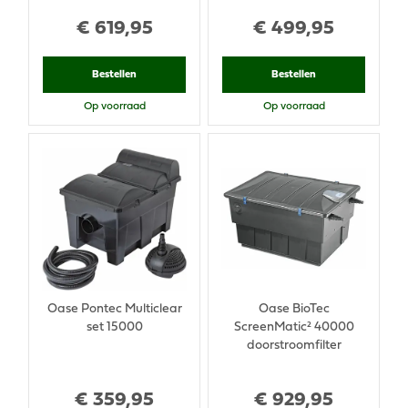
€
619
,
95
€
499
,
95
Bestellen
Bestellen
Op voorraad
Op voorraad
Oase Pontec Multiclear
Oase BioTec
set 15000
ScreenMatic² 40000
doorstroomfilter
€
359
,
95
€
929
,
95