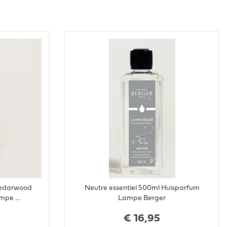
 Cedarwood
Neutre essentiel 500ml Huisparfum
mpe …
Lampe Berger
€
16
,
95