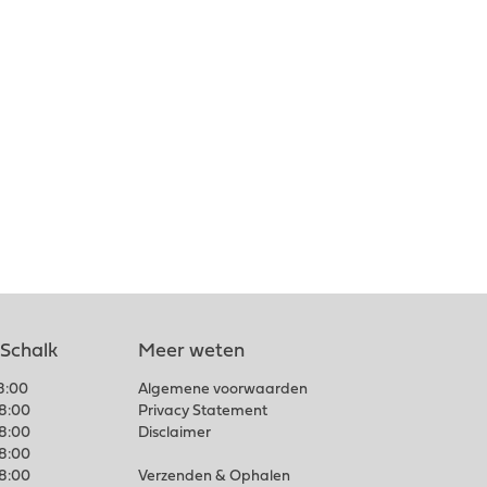
 Schalk
Meer weten
18:00
Algemene voorwaarden
18:00
Privacy Statement
18:00
Disclaimer
18:00
18:00
Verzenden & Ophalen