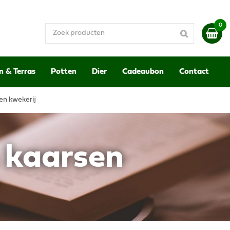
n & Terras
Potten
Dier
Cadeaubon
Contact
en kwekerij
n kaarsen