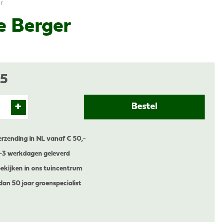
r
e Berger
5
erzending in NL vanaf € 50,-
1-3 werkdagen geleverd
ekijken in ons tuincentrum
dan 50 jaar groenspecialist