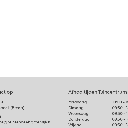
ct op
Afhaaltijden Tuincentrum
 9
Maandag
10:00 - 
nbeek (Breda)
Dinsdag
09:30 - 
Woensdag
09:30 - 
2
Donderdag
09:30 - 
ice@prinsenbeek.groenrijk.nl
Vrijdag
09:30 - 