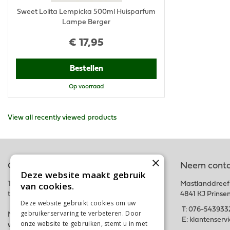
Sweet Lolita Lempicka 500ml Huisparfum
Lampe Berger
€
17
,
95
Bestellen
Op voorraad
View all recently viewed products
×
Online tuincentrum
Neem conta
Deze website maakt gebruik
van cookies.
Tuincentrum Schalk is onderdeel van het fysieke
Mastlanddreef
tuincentrum GroenRijk Schalk nabij Breda.
4841 KJ Prinse
Deze website gebruikt cookies om uw
T:
076-543933
gebruikerservaring te verbeteren. Door
Met deze webshop hopen wij iedereen in zijn
E:
klantenserv
onze website te gebruiken, stemt u in met
wensen te kunnen voorzien. Bestel gemakkelijk