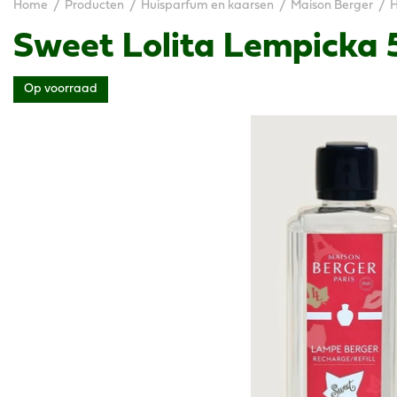
Home
Producten
Huisparfum en kaarsen
Maison Berger
H
Sweet Lolita Lempicka
Op voorraad