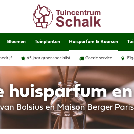
Bloemen
Tuinplanten
Huisparfum & Kaarsen
Tui
bedrijf
45 jaar groenspecialist
Goede service
Eig
e huisparfum e
van Bolsius en Maison Berger Paris