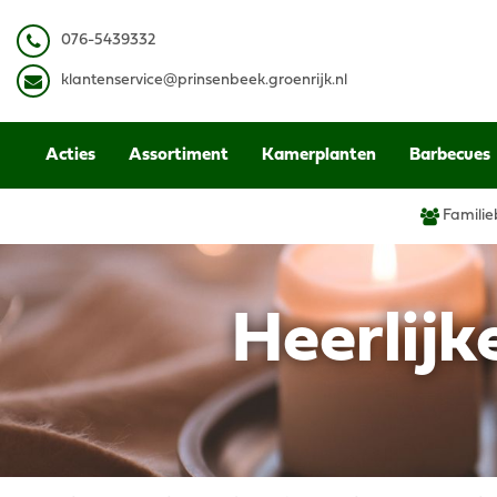
Ga
naar
0
76-5439332
content
k
lantenservice@prinsenbeek.groenrijk.nl
Acties
Assortiment
Kamerplanten
Barbecues
Familie
Heerlijk