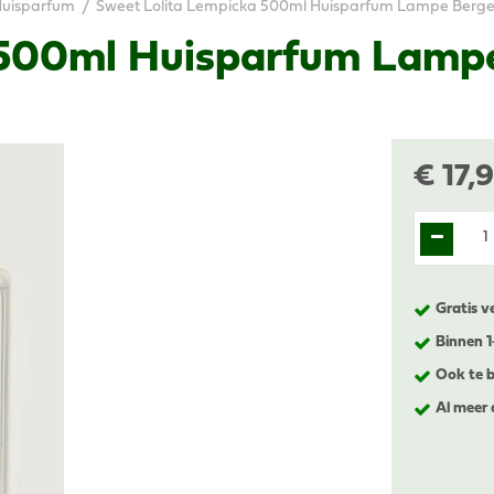
uisparfum
Sweet Lolita Lempicka 500ml Huisparfum Lampe Berge
 500ml Huisparfum Lamp
€
17
,
9
Gratis v
Binnen 
Ook te b
Al meer 