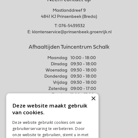
Neem contact op
Mastlanddreef 9
4841 KJ Prinsenbeek (Breda)
T:
076-5439332
E:
klantenservice@prinsenbeek.groenrijk.nl
Afhaaltijden Tuincentrum Schalk
Maandag
10:00 - 18:00
Dinsdag
09:30 - 18:00
Woensdag
09:30 - 18:00
Donderdag
09:30 - 18:00
Vrijdag
09:30 - 18:00
Zaterdag
09:00 - 17:00
Zondag
11:00 - 17:00
×
Deze website maakt gebruik
Meer weten
van cookies.
Algemene voorwaarden
Deze website gebruikt cookies om uw
Privacy Statement
gebruikerservaring te verbeteren. Door
Disclaimer
onze website te gebruiken, stemt u in met