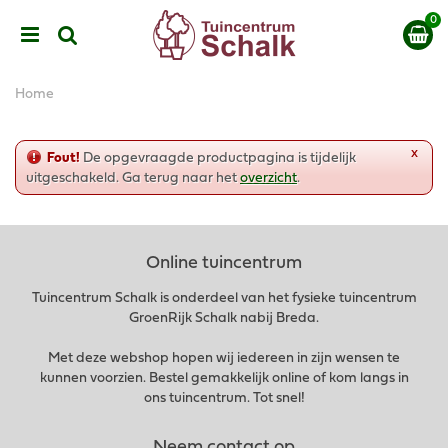
G
a
n
a
a
Home
r
c
o
x
Fout!
De opgevraagde productpagina is tijdelijk
n
uitgeschakeld. Ga terug naar het
overzicht
.
t
e
n
t
Online tuincentrum
Tuincentrum Schalk is onderdeel van het fysieke tuincentrum
GroenRijk Schalk nabij Breda.
Met deze webshop hopen wij iedereen in zijn wensen te
kunnen voorzien. Bestel gemakkelijk online of kom langs in
ons tuincentrum. Tot snel!