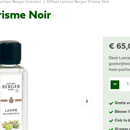
ampe Berger brander
Giftset Lampe Berger Prisme Noir
risme Noir
€
65
,
Deze Lampe
gastvrijhei
haar parfu
Gratis v
Binnen 
Ook te b
Al meer 