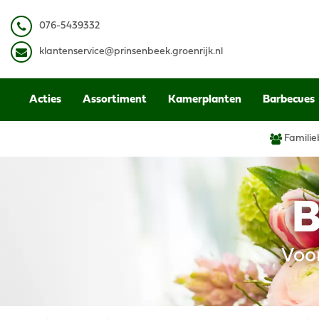
Ga
naar
0
76-5439332
content
k
lantenservice@prinsenbeek.groenrijk.nl
Acties
Assortiment
Kamerplanten
Barbecues
Familie
B
Voo