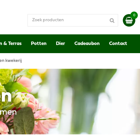
n & Terras
Potten
Dier
Cadeaubon
Contact
en kwekerij
en
emen