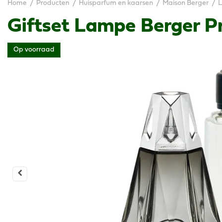
Home
Producten
Huisparfum en kaarsen
Maison Berger
L
Giftset Lampe Berger P
Op voorraad