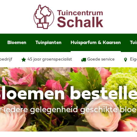
Bloemen
Tuinplanten
Huisparfum & Kaarsen
Tui
bedrijf
45 jaar groenspecialist
Goede service
Eig
loemen bestell
r iedere gelegenheid geschikte blo