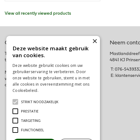
View all recently viewed products
×
Online tuincentrum
Neem conta
Deze website maakt gebruik
van cookies.
Tuincentrum Schalk is onderdeel van het fysieke
Mastlanddreef
tuincentrum GroenRijk Schalk nabij Breda.
4841 KJ Prinse
Deze website gebruikt cookies om uw
T:
076-543933
gebruikerservaring te verbeteren. Door
Met deze webshop hopen wij iedereen in zijn
E:
klantenserv
onze website te gebruiken, stemt u in met
wensen te kunnen voorzien. Bestel gemakkelijk
alle cookies in overeenstemming met ons
online of kom langs in ons tuincentrum. Tot snel!
Cookiebeleid.
Lees verder
STRIKT NOODZAKELIJK
PRESTATIE
TARGETING
FUNCTIONEEL