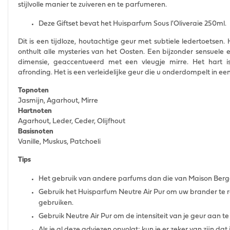
stijlvolle manier te zuiveren en te parfumeren.
Deze Giftset bevat het Huisparfum Sous l'Oliveraie 250ml.
Dit is een tijdloze, houtachtige geur met subtiele ledertoetsen. 
onthult alle mysteries van het Oosten. Een bijzonder sensuele
dimensie, geaccentueerd met een vleugje mirre. Het hart is
afronding. Het is een verleidelijke geur die u onderdompelt in 
Topnoten
Jasmijn, Agarhout, Mirre
Hartnoten
Agarhout, Leder, Ceder, Olijfhout
Basisnoten
Vanille, Muskus, Patchoeli
Tips
Het gebruik van andere parfums dan die van Maison Berg
Gebruik het Huisparfum Neutre Air Pur om uw brander te 
gebruiken.
Gebruik Neutre Air Pur om de intensiteit van je geur aan 
Als je al deze adviezen opvolgt; kun je er zeker van zijn dat 