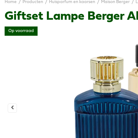
Home
Producten
Huisparfum en kaarsen
Maison Berger
L
Giftset Lampe Berger Al
Op voorraad