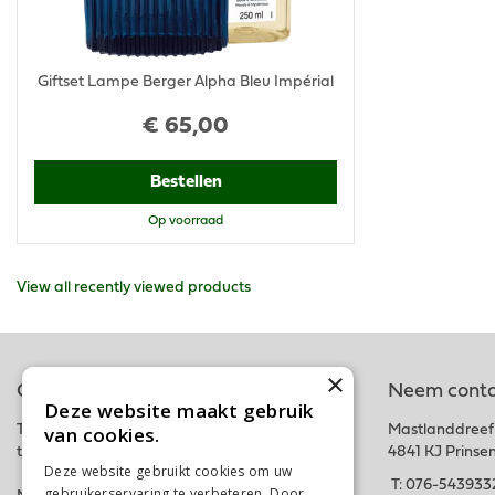
Giftset Lampe Berger Alpha Bleu Impérial
€
65
,
00
Bestellen
Op voorraad
View all recently viewed products
×
Online tuincentrum
Neem conta
Deze website maakt gebruik
van cookies.
Tuincentrum Schalk is onderdeel van het fysieke
Mastlanddreef
tuincentrum GroenRijk Schalk nabij Breda.
4841 KJ Prinse
Deze website gebruikt cookies om uw
T:
076-543933
gebruikerservaring te verbeteren. Door