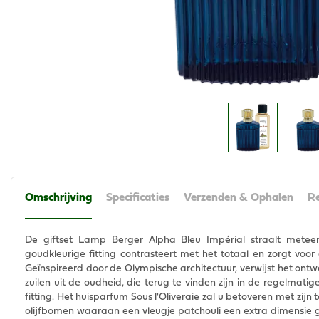
Omschrijving
Specificaties
Verzenden & Ophalen
Re
De giftset Lamp Berger Alpha Bleu Impérial straalt meteen 
goudkleurige fitting contrasteert met het totaal en zorgt voor 
Geïnspireerd door de Olympische architectuur, verwijst het o
zuilen uit de oudheid, die terug te vinden zijn in de regelmati
fitting. Het huisparfum Sous l'Oliveraie zal u betoveren met zij
olijfbomen waaraan een vleugje patchouli een extra dimensie 