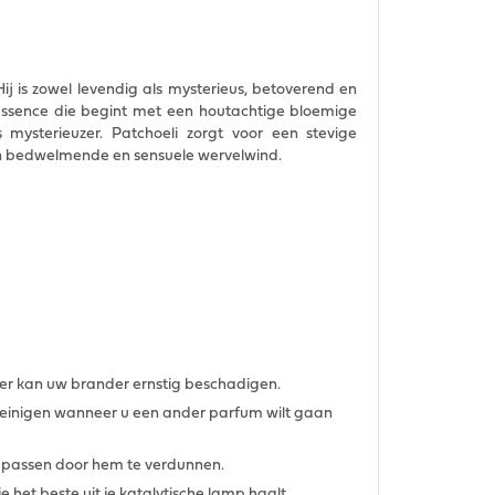
Hij is zowel levendig als mysterieus, betoverend en
 essence die begint met een houtachtige bloemige
 mysterieuzer. Patchoeli zorgt voor een stevige
een bedwelmende en sensuele wervelwind.
er kan uw brander ernstig beschadigen.
reinigen wanneer u een ander parfum wilt gaan
te passen door hem te verdunnen.
je het beste uit je katalytische lamp haalt.