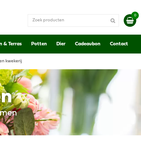
n & Terras
Potten
Dier
Cadeaubon
Contact
en kwekerij
en
emen