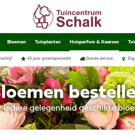
Bloemen
Tuinplanten
Huisparfum & Kaarsen
Tui
bedrijf
45 jaar groenspecialist
Goede service
Eig
loemen bestell
r iedere gelegenheid geschikte blo