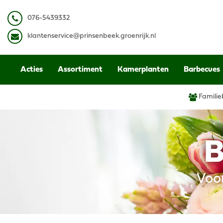
Ga
naar
0
76-5439332
content
k
lantenservice@prinsenbeek.groenrijk.nl
Acties
Assortiment
Kamerplanten
Barbecues
Familie
B
Voo