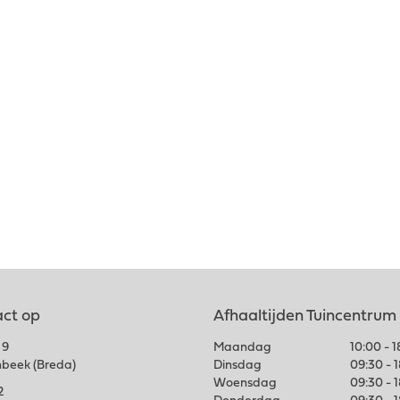
ct op
Afhaaltijden Tuincentrum
 9
Maandag
10:00 - 
nbeek (Breda)
Dinsdag
09:30 - 
Woensdag
09:30 - 
2