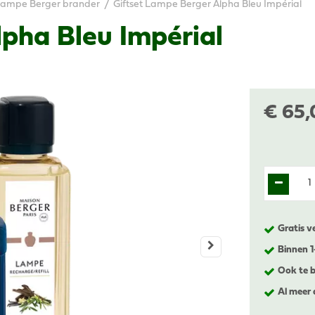
ampe Berger brander
Giftset Lampe Berger Alpha Bleu Impérial
pha Bleu Impérial
€
65
,
Gratis v
Binnen 
Ook te b
Al meer 