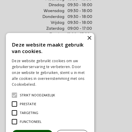
Dinsdag
09:30 - 18:00
Woensdag
09:30 - 18:00
Donderdag
09:30 - 18:00
Vrijdag
09:30 - 18:00
Zaterdag
09:00 - 17:00
Zondag
11:00 - 17:00
×
Deze website maakt gebruik
Meer weten
van cookies.
Algemene voorwaarden
Deze website gebruikt cookies om uw
Privacy Statement
gebruikerservaring te verbeteren. Door
Disclaimer
onze website te gebruiken, stemt u in met
alle cookies in overeenstemming met ons
Verzenden & Ophalen
Cookiebeleid.
Lees verder
Retourneren & Ruilen
STRIKT NOODZAKELIJK
Contact
Ons tuincentrum
PRESTATIE
TARGETING
FUNCTIONEEL