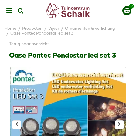
G
a
n
a
a
Home
Producten
Vijver
Ornamenten & verlichting
r
Oase Pontec Pondostar led set 3
c
Terug naar overzicht
o
n
Oase Pontec Pondostar led set 3
t
e
n
t