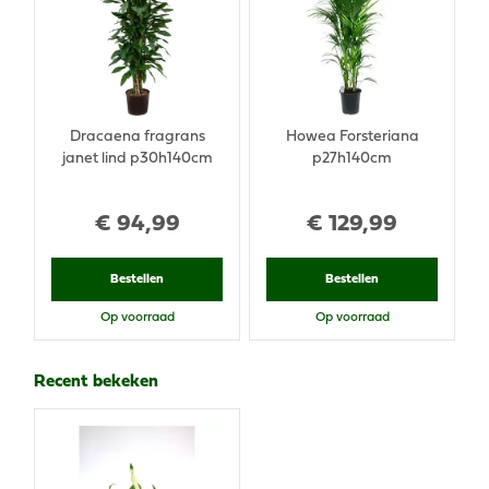
Dracaena fragrans
Howea Forsteriana
janet lind p30h140cm
p27h140cm
€
94
,
99
€
129
,
99
Bestellen
Bestellen
Op voorraad
Op voorraad
Recent bekeken