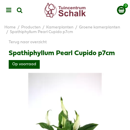
G
a
n
a
a
Home
Producten
Kamerplanten
Groene kamerplanten
r
Spathiphyllum Pearl Cupido p7cm
c
Terug naar overzicht
o
n
Spathiphyllum Pearl Cupido p7cm
t
e
Op voorraad
n
t