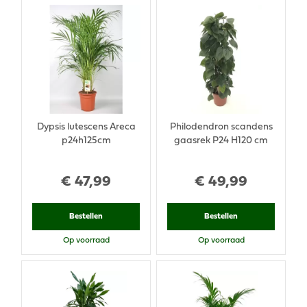
Dypsis lutescens Areca
Philodendron scandens
p24h125cm
gaasrek P24 H120 cm
€
47
,
99
€
49
,
99
Bestellen
Bestellen
Op voorraad
Op voorraad