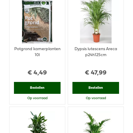
Potgrond kamerplanten
Dypsis lutescens Areca
10l
p24h125cm
€
4
,
49
€
47
,
99
Bestellen
Bestellen
Op voorraad
Op voorraad