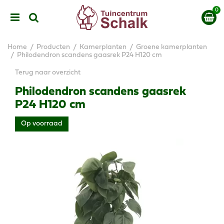
G
a
n
a
a
Home
Producten
Kamerplanten
Groene kamerplanten
r
Philodendron scandens gaasrek P24 H120 cm
c
Terug naar overzicht
o
n
Philodendron scandens gaasrek
t
P24 H120 cm
e
n
Op voorraad
t