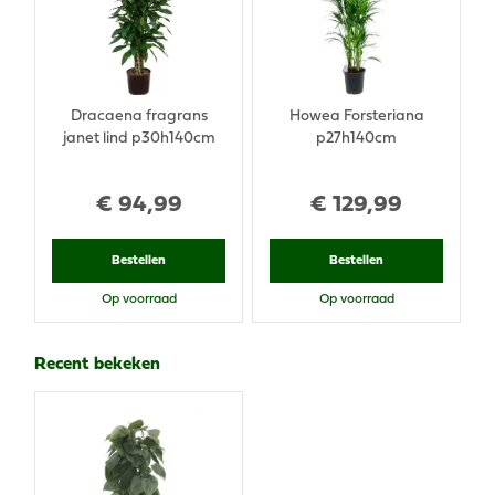
Dracaena fragrans
Howea Forsteriana
janet lind p30h140cm
p27h140cm
€
94
,
99
€
129
,
99
Bestellen
Bestellen
Op voorraad
Op voorraad
Recent bekeken