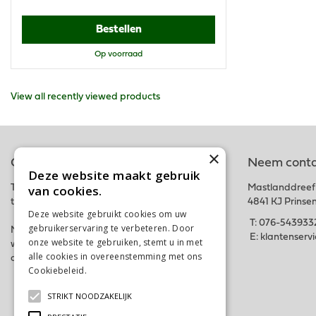
Bestellen
Op voorraad
View all recently viewed products
×
Online tuincentrum
Neem conta
Deze website maakt gebruik
van cookies.
Tuincentrum Schalk is onderdeel van het fysieke
Mastlanddreef
tuincentrum GroenRijk Schalk nabij Breda.
4841 KJ Prinse
Deze website gebruikt cookies om uw
T:
076-543933
gebruikerservaring te verbeteren. Door
Met deze webshop hopen wij iedereen in zijn
E:
klantenserv
onze website te gebruiken, stemt u in met
wensen te kunnen voorzien. Bestel gemakkelijk
alle cookies in overeenstemming met ons
online of kom langs in ons tuincentrum. Tot snel!
Cookiebeleid.
Lees verder
STRIKT NOODZAKELIJK