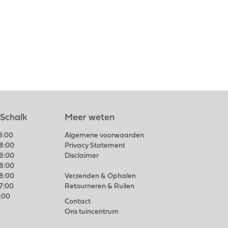
 Schalk
Meer weten
18:00
Algemene voorwaarden
18:00
Privacy Statement
18:00
Disclaimer
18:00
18:00
Verzenden & Ophalen
17:00
Retourneren & Ruilen
7:00
Contact
Ons tuincentrum