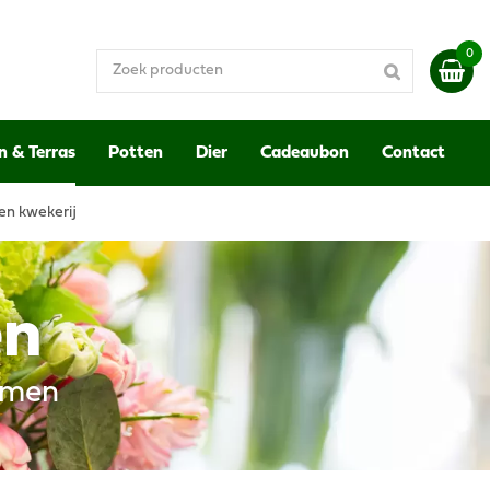
n & Terras
Potten
Dier
Cadeaubon
Contact
en kwekerij
en
emen