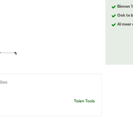
Binnen 
Ook te b
Al meer 
ilen
Talen Tools