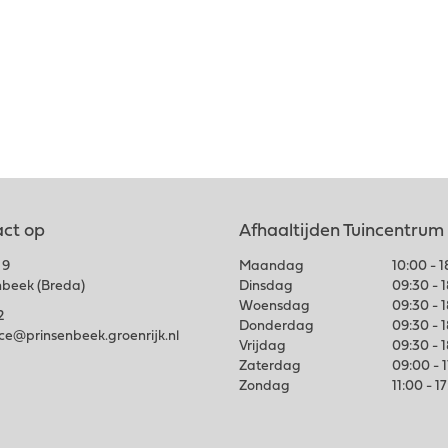
ct op
Afhaaltijden Tuincentrum
 9
Maandag
10:00 - 
nbeek (Breda)
Dinsdag
09:30 - 
Woensdag
09:30 - 
2
Donderdag
09:30 - 
ice@prinsenbeek.groenrijk.nl
Vrijdag
09:30 - 
Zaterdag
09:00 - 
Zondag
11:00 - 1