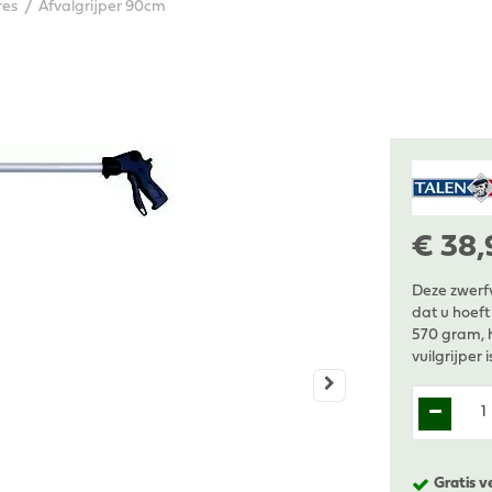
res
Afvalgrijper 90cm
€
38
,
Deze zwerfv
dat u hoeft
570 gram, h
vuilgrijper 
Gratis v