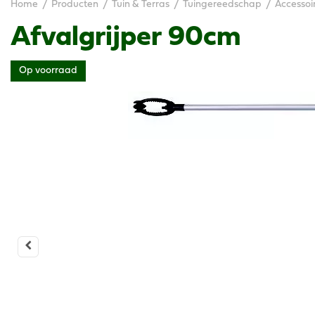
Home
Producten
Tuin & Terras
Tuingereedschap
Accessoi
Afvalgrijper 90cm
Op voorraad