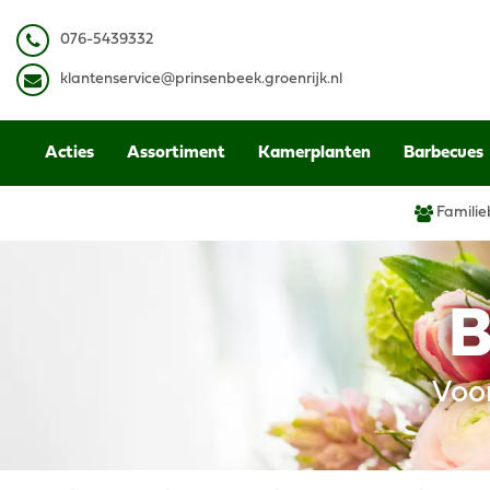
Ga
naar
0
76-5439332
content
k
lantenservice@prinsenbeek.groenrijk.nl
Acties
Assortiment
Kamerplanten
Barbecues
Familie
B
Voo