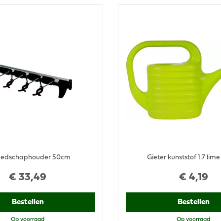
eedschaphouder 50cm
Gieter kunststof 1.7 lim
€
33
,
49
€
4
,
19
Bestellen
Bestellen
Op voorraad
Op voorraad