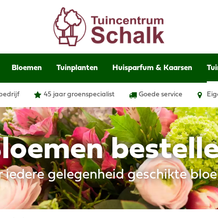
Bloemen
Tuinplanten
Huisparfum & Kaarsen
Tui
bedrijf
45 jaar groenspecialist
Goede service
Eig
loemen bestell
r iedere gelegenheid geschikte blo