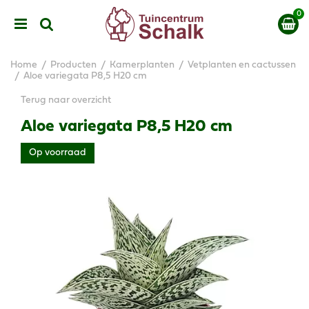
G
a
n
a
a
Home
Producten
Kamerplanten
Vetplanten en cactussen
r
Aloe variegata P8,5 H20 cm
c
Terug naar overzicht
o
n
Aloe variegata P8,5 H20 cm
t
e
Op voorraad
n
t