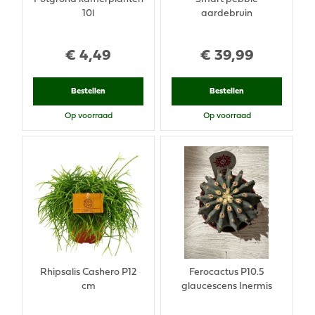
10l
aardebruin
€
4
,
49
€
39
,
99
Bestellen
Bestellen
Op voorraad
Op voorraad
Rhipsalis Cashero P12
Ferocactus P10.5
cm
glaucescens Inermis