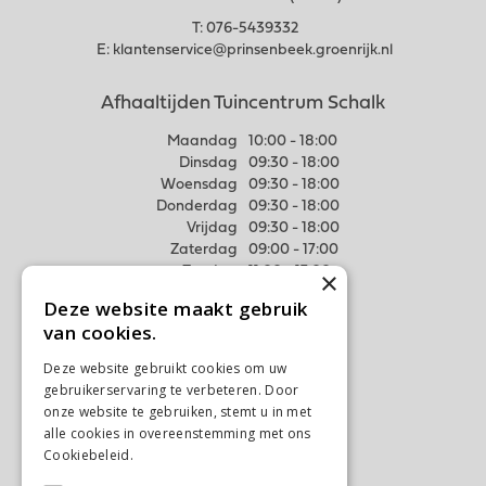
T:
076-5439332
E:
klantenservice@prinsenbeek.groenrijk.nl
Afhaaltijden Tuincentrum Schalk
Maandag
10:00 - 18:00
Dinsdag
09:30 - 18:00
Woensdag
09:30 - 18:00
Donderdag
09:30 - 18:00
Vrijdag
09:30 - 18:00
Zaterdag
09:00 - 17:00
Zondag
11:00 - 17:00
×
Deze website maakt gebruik
Meer weten
van cookies.
Algemene voorwaarden
Deze website gebruikt cookies om uw
Privacy Statement
gebruikerservaring te verbeteren. Door
Disclaimer
onze website te gebruiken, stemt u in met
alle cookies in overeenstemming met ons
Verzenden & Ophalen
Cookiebeleid.
Lees verder
Retourneren & Ruilen