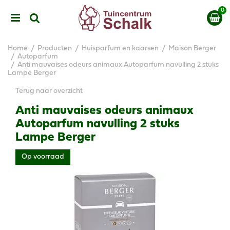
G
a
n
a
a
Home
Producten
Huisparfum en kaarsen
Maison Berger
r
Autoparfum
Anti mauvaises odeurs animaux Autoparfum navulling 2 stuks
c
Lampe Berger
o
n
Terug naar overzicht
t
e
Anti mauvaises odeurs animaux
n
Autoparfum navulling 2 stuks
t
Lampe Berger
Op voorraad