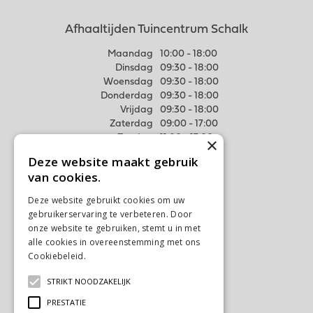
Afhaaltijden Tuincentrum Schalk
Maandag
10:00 - 18:00
Dinsdag
09:30 - 18:00
Woensdag
09:30 - 18:00
Donderdag
09:30 - 18:00
Vrijdag
09:30 - 18:00
Zaterdag
09:00 - 17:00
Zondag
11:00 - 17:00
×
Deze website maakt gebruik
Meer weten
van cookies.
Algemene voorwaarden
Deze website gebruikt cookies om uw
Privacy Statement
gebruikerservaring te verbeteren. Door
Disclaimer
onze website te gebruiken, stemt u in met
alle cookies in overeenstemming met ons
Verzenden & Ophalen
Cookiebeleid.
Lees verder
Retourneren & Ruilen
STRIKT NOODZAKELIJK
Contact
PRESTATIE
Ons tuincentrum