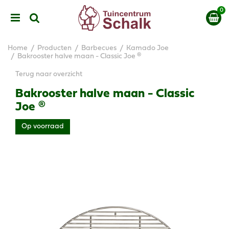
G
a
n
a
a
Home
Producten
Barbecues
Kamado Joe
r
Bakrooster halve maan - Classic Joe ®
c
Terug naar overzicht
o
n
Bakrooster halve maan - Classic
t
Joe ®
e
n
Op voorraad
t