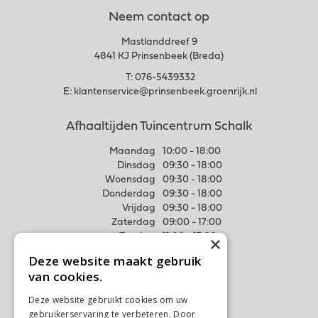
Neem contact op
Mastlanddreef 9
4841 KJ Prinsenbeek (Breda)
T:
076-5439332
E:
klantenservice@prinsenbeek.groenrijk.nl
Afhaaltijden Tuincentrum Schalk
Maandag
10:00 - 18:00
Dinsdag
09:30 - 18:00
Woensdag
09:30 - 18:00
Donderdag
09:30 - 18:00
Vrijdag
09:30 - 18:00
Zaterdag
09:00 - 17:00
Zondag
11:00 - 17:00
×
Deze website maakt gebruik
Meer weten
van cookies.
Algemene voorwaarden
Deze website gebruikt cookies om uw
Privacy Statement
gebruikerservaring te verbeteren. Door