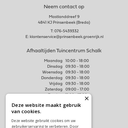
Neem contact op
Mastlanddreef 9
4841 KJ Prinsenbeek (Breda)
T:
076-5439332
E:
klantenservice@prinsenbeek.groenrijk.nl
Afhaaltijden Tuincentrum Schalk
Maandag
10:00 - 18:00
Dinsdag
09:30 - 18:00
Woensdag
09:30 - 18:00
Donderdag
09:30 - 18:00
Vrijdag
09:30 - 18:00
Zaterdag
09:00 - 17:00
Zondag
11:00 - 17:00
×
Deze website maakt gebruik
Meer weten
van cookies.
Algemene voorwaarden
Deze website gebruikt cookies om uw
Privacy Statement
gebruikerservaring te verbeteren. Door