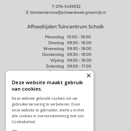
T:
076-5439332
E:
klantenservice@prinsenbeek.groenrijk.nl
Afhaaltijden Tuincentrum Schalk
Maandag
10:00 - 18:00
Dinsdag
09:30 - 18:00
Woensdag
09:30 - 18:00
Donderdag
09:30 - 18:00
Vrijdag
09:30 - 18:00
Zaterdag
09:00 - 17:00
Zondag
11:00 - 17:00
×
Deze website maakt gebruik
Meer weten
van cookies.
Algemene voorwaarden
Deze website gebruikt cookies om uw
Privacy Statement
gebruikerservaring te verbeteren. Door
Disclaimer
onze website te gebruiken, stemt u in met
alle cookies in overeenstemming met ons
Verzenden & Ophalen
Cookiebeleid.
Lees verder
Retourneren & Ruilen