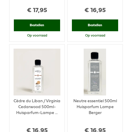
€
17
,
95
€
16
,
95
Bestellen
Bestellen
Op voorraad
Op voorraad
Cèdre du Liban / Virginia
Neutre essentiel 500ml
Cedarwood 500ml-
Huisparfum Lampe
Huisparfum-Lampe …
Berger
€
16
,
95
€
16
,
95