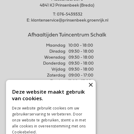
4841 KJ Prinsenbeek (Breda)
T:
076-5439332
E:
klantenservice@prinsenbeek.groenrijk.nl
Afhaaltijden Tuincentrum Schalk
Maandag
10:00 - 18:00
Dinsdag
09:30 - 18:00
Woensdag
09:30 - 18:00
Donderdag
09:30 - 18:00
Vrijdag
09:30 - 18:00
Zaterdag
09:00 - 17:00
Zondag
11:00 - 17:00
×
Deze website maakt gebruik
Meer weten
van cookies.
Algemene voorwaarden
Deze website gebruikt cookies om uw
Privacy Statement
gebruikerservaring te verbeteren. Door
Disclaimer
onze website te gebruiken, stemt u in met
alle cookies in overeenstemming met ons
Verzenden & Ophalen
Cookiebeleid.
Lees verder