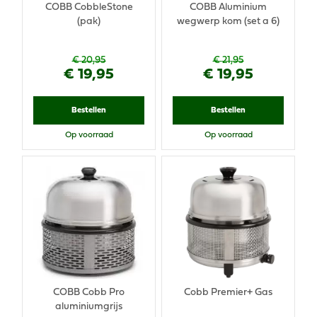
COBB CobbleStone
COBB Aluminium
(pak)
wegwerp kom (set a 6)
€
20
,
95
€
21
,
95
€
19
,
95
€
19
,
95
Bestellen
Bestellen
Op voorraad
Op voorraad
COBB Cobb Pro
Cobb Premier+ Gas
aluminiumgrijs