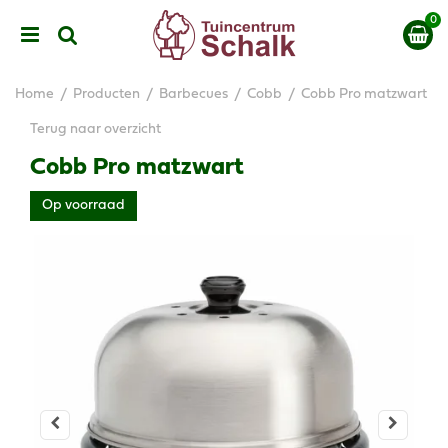
G
a
n
a
a
Home
Producten
Barbecues
Cobb
Cobb Pro matzwart
r
c
Terug naar overzicht
o
Cobb Pro matzwart
n
t
Op voorraad
e
n
t