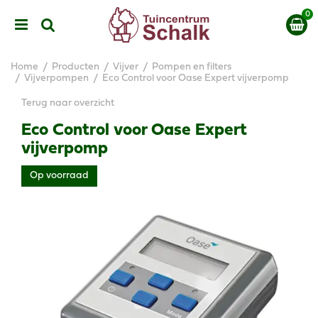
G
a
n
a
a
Home
Producten
Vijver
Pompen en filters
r
Vijverpompen
Eco Control voor Oase Expert vijverpomp
c
Terug naar overzicht
o
n
Eco Control voor Oase Expert
t
vijverpomp
e
n
Op voorraad
t