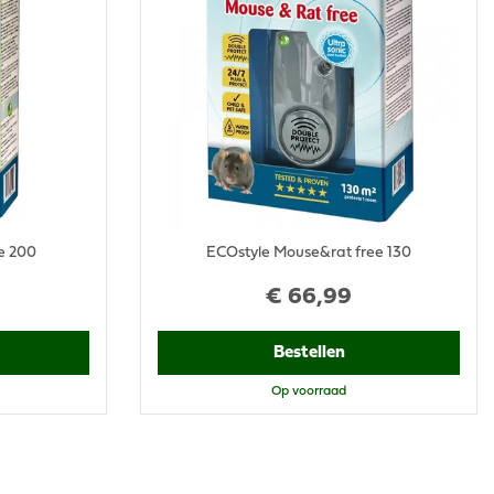
e 200
ECOstyle Mouse&rat free 130
€
66
,
99
Bestellen
Op voorraad