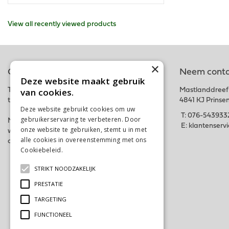
View all recently viewed products
×
Online tuincentrum
Neem conta
Deze website maakt gebruik
van cookies.
Tuincentrum Schalk is onderdeel van het fysieke
Mastlanddreef
tuincentrum GroenRijk Schalk nabij Breda.
4841 KJ Prinse
Deze website gebruikt cookies om uw
T:
076-543933
gebruikerservaring te verbeteren. Door
Met deze webshop hopen wij iedereen in zijn
E:
klantenserv
onze website te gebruiken, stemt u in met
wensen te kunnen voorzien. Bestel gemakkelijk
alle cookies in overeenstemming met ons
online of kom langs in ons tuincentrum. Tot snel!
Cookiebeleid.
Lees verder
STRIKT NOODZAKELIJK
PRESTATIE
TARGETING
FUNCTIONEEL