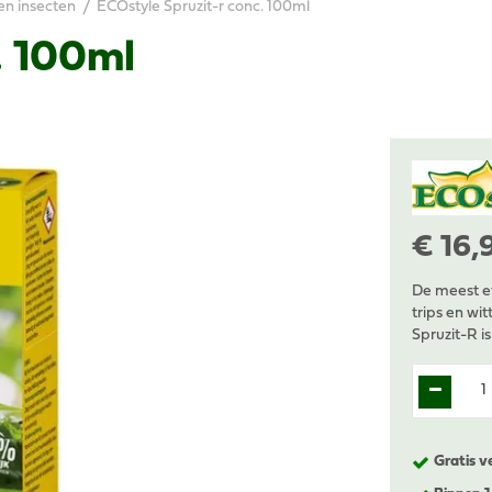
en insecten
ECOstyle Spruzit-r conc. 100ml
. 100ml
€
16
,
De meest e
trips en wi
Spruzit-R i
Gratis v