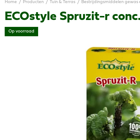
Home
Producten
Tuin & Terras
Bestrijdingsmiddelen gewas 
ECOstyle Spruzit-r conc
Op voorraad