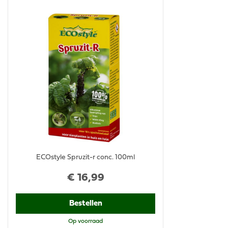
ECOstyle Spruzit-r conc. 100ml
€
16
,
99
Bestellen
Op voorraad