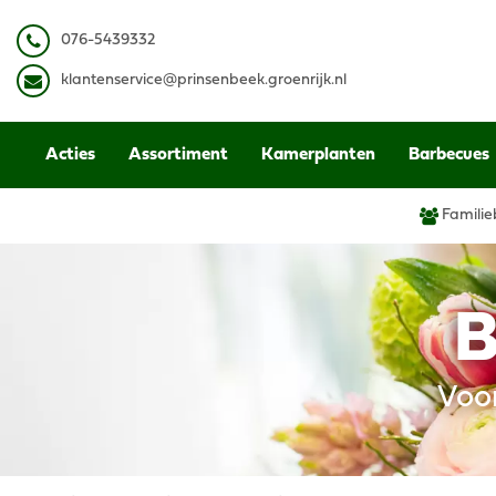
Ga
naar
0
76-5439332
content
k
lantenservice@prinsenbeek.groenrijk.nl
Acties
Assortiment
Kamerplanten
Barbecues
Familie
B
Voo