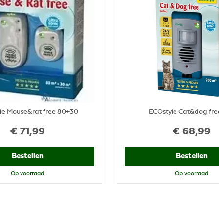
le Mouse&rat free 80+30
ECOstyle Cat&dog fre
€
71
,
99
€
68
,
99
Bestellen
Bestellen
Op voorraad
Op voorraad