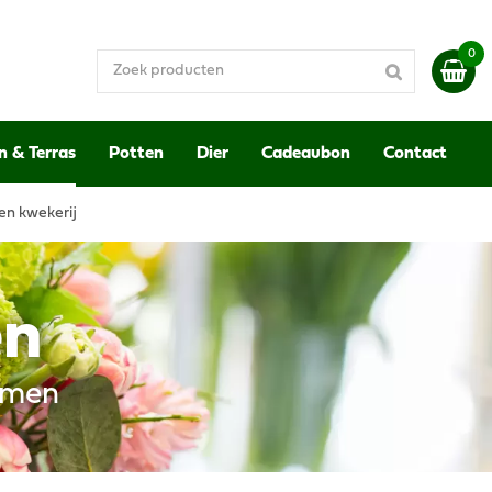
n & Terras
Potten
Dier
Cadeaubon
Contact
en kwekerij
en
emen