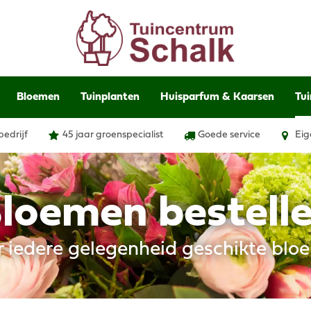
Bloemen
Tuinplanten
Huisparfum & Kaarsen
Tui
bedrijf
45 jaar groenspecialist
Goede service
Eig
loemen bestell
r iedere gelegenheid geschikte blo