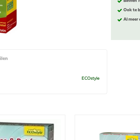
Binnen 
Ook te b
Al meer 
ilen
ECOstyle