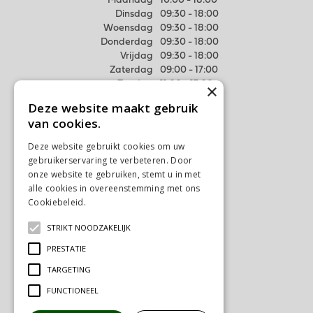
Maandag
10:00 - 18:00
Dinsdag
09:30 - 18:00
Woensdag
09:30 - 18:00
Donderdag
09:30 - 18:00
Vrijdag
09:30 - 18:00
Zaterdag
09:00 - 17:00
Zondag
11:00 - 17:00
×
Deze website maakt gebruik
Meer weten
van cookies.
Algemene voorwaarden
Deze website gebruikt cookies om uw
Privacy Statement
gebruikerservaring te verbeteren. Door
Disclaimer
onze website te gebruiken, stemt u in met
alle cookies in overeenstemming met ons
Verzenden & Ophalen
Cookiebeleid.
Lees verder
Retourneren & Ruilen
STRIKT NOODZAKELIJK
Contact
PRESTATIE
Ons tuincentrum
TARGETING
FUNCTIONEEL