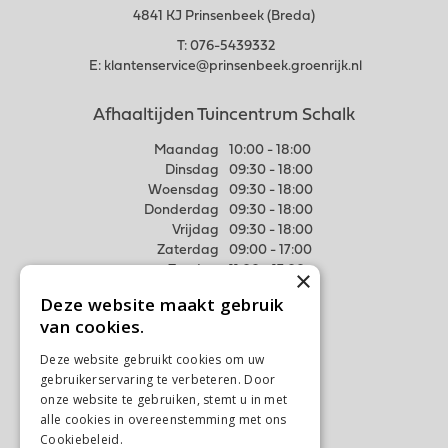
4841 KJ Prinsenbeek (Breda)
T:
076-5439332
E:
klantenservice@prinsenbeek.groenrijk.nl
Afhaaltijden Tuincentrum Schalk
Maandag
10:00 - 18:00
Dinsdag
09:30 - 18:00
Woensdag
09:30 - 18:00
Donderdag
09:30 - 18:00
Vrijdag
09:30 - 18:00
Zaterdag
09:00 - 17:00
Zondag
11:00 - 17:00
×
Deze website maakt gebruik
Meer weten
van cookies.
Algemene voorwaarden
Deze website gebruikt cookies om uw
Privacy Statement
gebruikerservaring te verbeteren. Door
Disclaimer
onze website te gebruiken, stemt u in met
alle cookies in overeenstemming met ons
Verzenden & Ophalen
Cookiebeleid.
Lees verder