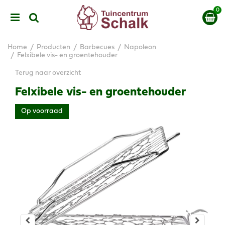
G
a
n
a
a
Home
Producten
Barbecues
Napoleon
r
Felxibele vis- en groentehouder
c
Terug naar overzicht
o
n
Felxibele vis- en groentehouder
t
e
Op voorraad
n
t