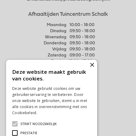
Afhaaltijden Tuincentrum Schalk
Maandag
10:00 - 18:00
Dinsdag
09:30 - 18:00
Woensdag
09:30 - 18:00
Donderdag
09:30 - 18:00
Vrijdag
09:30 - 18:00
Zaterdag
09:00 - 17:00
Zondag
11:00 - 17:00
×
Deze website maakt gebruik
Meer weten
van cookies.
Algemene voorwaarden
Deze website gebruikt cookies om uw
Privacy Statement
gebruikerservaring te verbeteren. Door
Disclaimer
onze website te gebruiken, stemt u in met
alle cookies in overeenstemming met ons
Verzenden & Ophalen
Cookiebeleid.
Lees verder
Retourneren & Ruilen
STRIKT NOODZAKELIJK
Contact
Ons tuincentrum
PRESTATIE