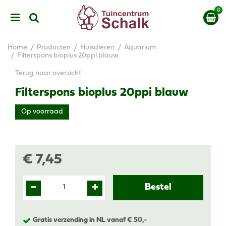
G
a
n
a
a
Home
Producten
Huisdieren
Aquarium
r
Filterspons bioplus 20ppi blauw
c
Terug naar overzicht
o
n
Filterspons bioplus 20ppi blauw
t
e
Op voorraad
n
t
€
7
,
45
Gratis verzending in NL vanaf € 50,-