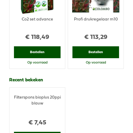
Co2 set advance
Profi drukregelaar m10
€
118
,
49
€
113
,
29
Bestellen
Bestellen
Op voorraad
Op voorraad
Recent bekeken
Filterspons bioplus 20ppi
blauw
€
7
,
45