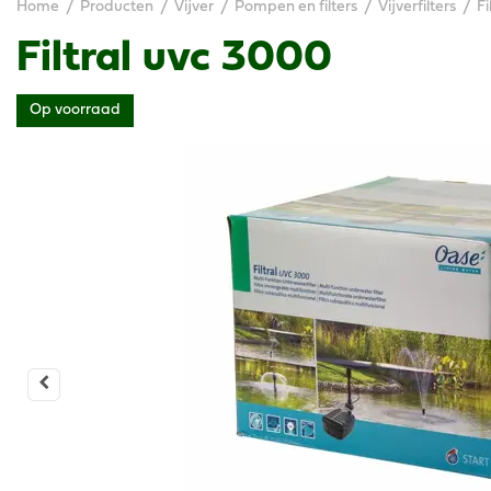
Home
Producten
Vijver
Pompen en filters
Vijverfilters
Fi
Filtral uvc 3000
Op voorraad