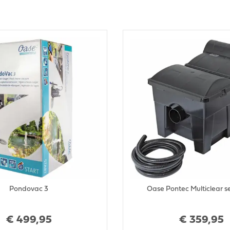
Pondovac 3
Oase Pontec Multiclear s
€
499
,
95
€
359
,
95