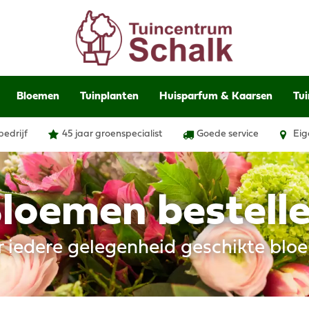
Bloemen
Tuinplanten
Huisparfum & Kaarsen
Tui
bedrijf
45 jaar groenspecialist
Goede service
Eig
loemen bestell
r iedere gelegenheid geschikte blo