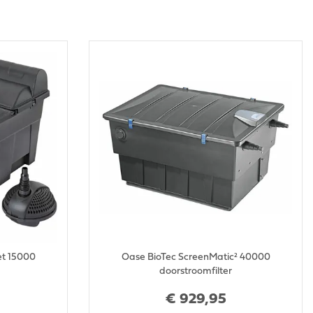
et 15000
Oase BioTec ScreenMatic² 40000
doorstroomfilter
€
929
,
95