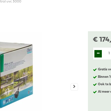
ltral uvc 3000
€
174
Gratis v
Binnen 
Ook te b
Al meer 