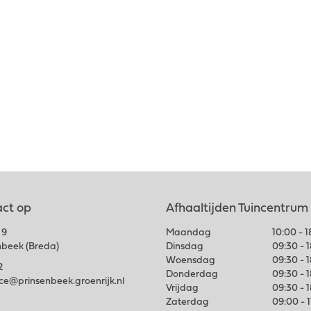
ct op
Afhaaltijden Tuincentrum
 9
Maandag
10:00 - 
nbeek (Breda)
Dinsdag
09:30 - 
Woensdag
09:30 - 
2
Donderdag
09:30 - 
ice@prinsenbeek.groenrijk.nl
Vrijdag
09:30 - 
Zaterdag
09:00 - 