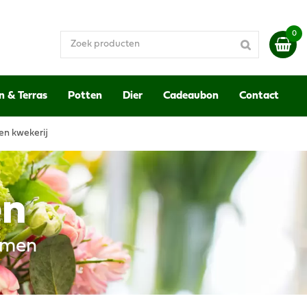
n & Terras
Potten
Dier
Cadeaubon
Contact
en kwekerij
en
emen