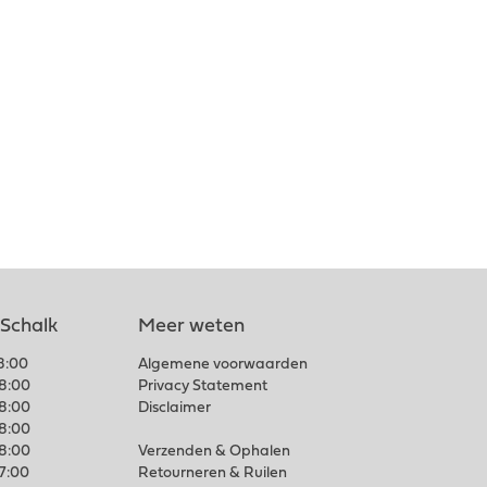
 Schalk
Meer weten
18:00
Algemene voorwaarden
18:00
Privacy Statement
18:00
Disclaimer
18:00
18:00
Verzenden & Ophalen
17:00
Retourneren & Ruilen