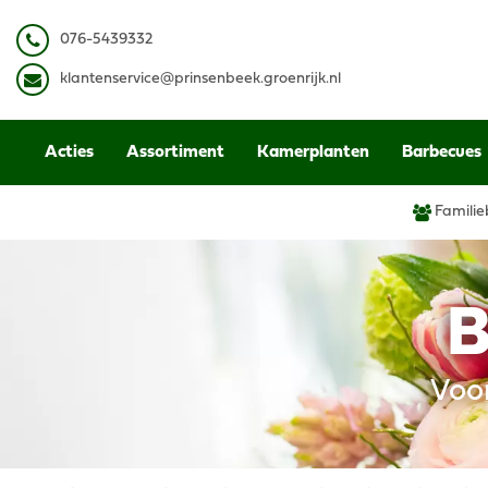
Ga
naar
0
76-5439332
content
k
lantenservice@prinsenbeek.groenrijk.nl
Acties
Assortiment
Kamerplanten
Barbecues
Familie
B
Voo