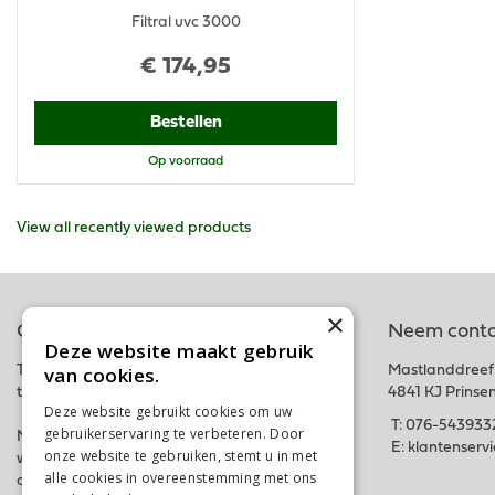
Filtral uvc 3000
€
174
,
95
Bestellen
Op voorraad
View all recently viewed products
×
Online tuincentrum
Neem conta
Deze website maakt gebruik
van cookies.
Tuincentrum Schalk is onderdeel van het fysieke
Mastlanddreef
tuincentrum GroenRijk Schalk nabij Breda.
4841 KJ Prinse
Deze website gebruikt cookies om uw
T:
076-543933
gebruikerservaring te verbeteren. Door
Met deze webshop hopen wij iedereen in zijn
E:
klantenserv
onze website te gebruiken, stemt u in met
wensen te kunnen voorzien. Bestel gemakkelijk
alle cookies in overeenstemming met ons
online of kom langs in ons tuincentrum. Tot snel!