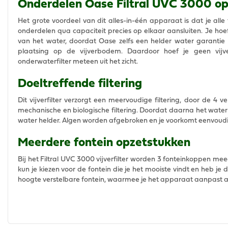
Onderdelen Oase Filtral UVC 3000 op
Het grote voordeel van dit alles-in-één apparaat is dat je alle 
onderdelen qua capaciteit precies op elkaar aansluiten. Je hoe
van het water, doordat Oase zelfs een helder water garantie 
plaatsing op de vijverbodem. Daardoor hoef je geen vijver
onderwaterfilter meteen uit het zicht.
Doeltreffende filtering
Dit vijverfilter verzorgt een meervoudige filtering, door de 4 v
mechanische en biologische filtering. Doordat daarna het water 
water helder. Algen worden afgebroken en je voorkomt eenvoudi
Meerdere fontein opzetstukken
Bij het Filtral UVC 3000 vijverfilter worden 3 fonteinkoppen me
kun je kiezen voor de fontein die je het mooiste vindt en heb je 
hoogte verstelbare fontein, waarmee je het apparaat aanpast aan