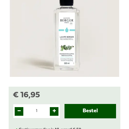
€
16
,
95