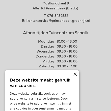
Mastlanddreef 9
4841 KJ Prinsenbeek (Breda)
T:
076-5439332
E:
klantenservice@prinsenbeek.groenrijk.nl
Afhaaltijden Tuincentrum Schalk
Maandag
10:00 - 18:00
Dinsdag
09:30 - 18:00
Woensdag
09:30 - 18:00
Donderdag
09:30 - 18:00
Vrijdag
09:30 - 18:00
Zaterdag
09:00 - 17:00
Zondag
11:00 - 17:00
×
Deze website maakt gebruik
Meer weten
van cookies.
Algemene voorwaarden
Deze website gebruikt cookies om uw
Privacy Statement
gebruikerservaring te verbeteren. Door
Disclaimer
onze website te gebruiken, stemt u in met
alle cookies in overeenstemming met ons