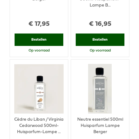
Lampe B…
€
17
,
95
€
16
,
95
Bestellen
Bestellen
Op voorraad
Op voorraad
Cèdre du Liban / Virginia
Neutre essentiel 500ml
Cedarwood 500ml-
Huisparfum Lampe
Huisparfum-Lampe …
Berger