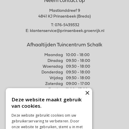
Neem contact op
Mastlanddreef 9
4841 KJ Prinsenbeek (Breda)
T:
076-5439332
E:
klantenservice@prinsenbeek.groenrijk.nl
Afhaaltijden Tuincentrum Schalk
Maandag
10:00 - 18:00
Dinsdag
09:30 - 18:00
Woensdag
09:30 - 18:00
Donderdag
09:30 - 18:00
Vrijdag
09:30 - 18:00
Zaterdag
09:00 - 17:00
Zondag
11:00 - 17:00
×
Deze website maakt gebruik
Meer weten
van cookies.
Algemene voorwaarden
Deze website gebruikt cookies om uw
Privacy Statement
gebruikerservaring te verbeteren. Door
Disclaimer
onze website te gebruiken, stemt u in met