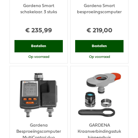
Gardena Smart
Gardena Smart
schakelaar. 3 stuks
besproeiingscomputer
€
235
,
99
€
219
,
00
Bestellen
Bestellen
Op voorraad
Op voorraad
Gardena
GARDENA
Besproeiingscomputer
Kraanverbindingsstuk
MultiControl duo
binnenshuis