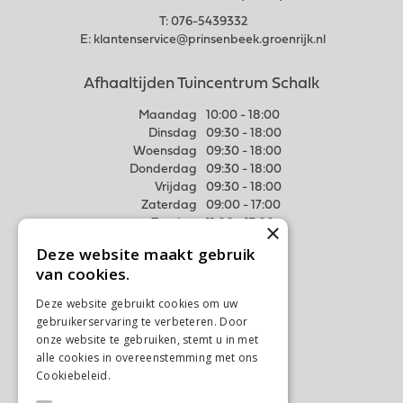
T:
076-5439332
E:
klantenservice@prinsenbeek.groenrijk.nl
Afhaaltijden Tuincentrum Schalk
Maandag
10:00 - 18:00
Dinsdag
09:30 - 18:00
Woensdag
09:30 - 18:00
Donderdag
09:30 - 18:00
Vrijdag
09:30 - 18:00
Zaterdag
09:00 - 17:00
Zondag
11:00 - 17:00
×
Deze website maakt gebruik
Meer weten
van cookies.
Algemene voorwaarden
Deze website gebruikt cookies om uw
Privacy Statement
gebruikerservaring te verbeteren. Door
Disclaimer
onze website te gebruiken, stemt u in met
alle cookies in overeenstemming met ons
Verzenden & Ophalen
Cookiebeleid.
Lees verder
Retourneren & Ruilen