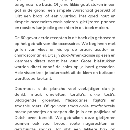
terug naar de basis. Of je nu fikkie gaat stoken in een
gat in de grond, een simpele vuurschaal gebruikt of
juist een braai of een vuurring. Met goed hout en
simpele accessoires zoals spiezen, gietijzeren pannen
en roosters kun je alle gerechten in dit boek maken.
De 60 gevarieerde recepten in dit boek zijn gebaseerd
op het gebruik van die accessoires. We beginnen met
grillen van vlees en vis op de braai-, asado- en
churrascomanier. Dit zijn Zuid-Amerikaanse spiezen en
klemmen direct naast het vuur. Grote biefstukken
worden direct vanaf de spies op je bord gesneden.
Hele vissen trek je boterzacht uit de klem en buikspek
wordt superkrokant.
Daarnaast is de plancha veel veelzijdiger dan je
denkt; maak omeletten, tortilla’s, dikke tosti’s,
uitdagende groenten, Mexicaanse fajita’s en
smashburgers. Of ga voor smaakvolle stoofschotels,
mosselpannetjes en soepen die je in een potjiekos of
Dutch oven bereidt. We gebruiken deze gietijzeren
pannen ook voor brood, zoete nagerechten en
gefrituurde snacks. Tot slot een lekkere bak op