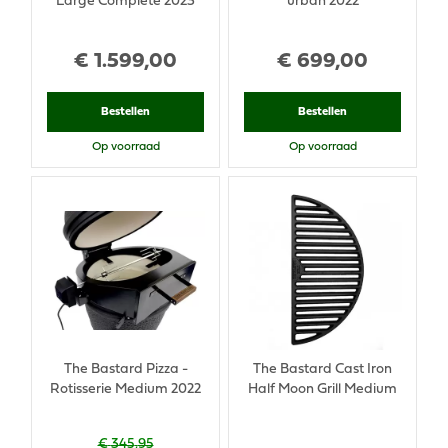
Large Complete 2023
urban 2022
€
1.599
,
00
€
699
,
00
Bestellen
Bestellen
Op voorraad
Op voorraad
The Bastard Pizza -
The Bastard Cast Iron
Rotisserie Medium 2022
Half Moon Grill Medium
€
345
,
95