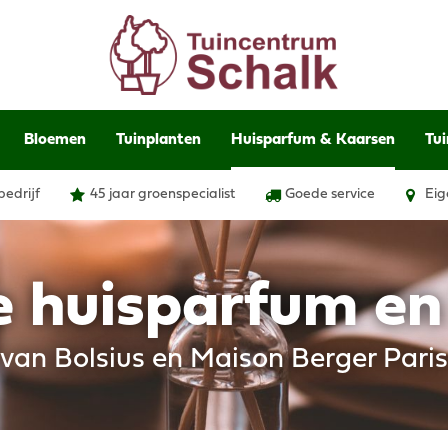
Bloemen
Tuinplanten
Huisparfum & Kaarsen
Tui
bedrijf
45 jaar groenspecialist
Goede service
Eig
e huisparfum e
van Bolsius en Maison Berger Paris