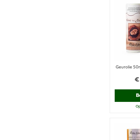
Geurolie 50
€
B
Op