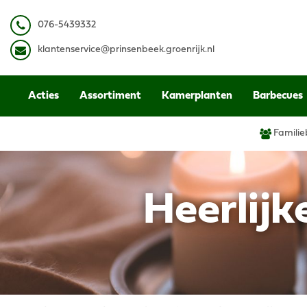
Ga
naar
0
76-5439332
content
k
lantenservice@prinsenbeek.groenrijk.nl
Acties
Assortiment
Kamerplanten
Barbecues
Familie
Heerlijk