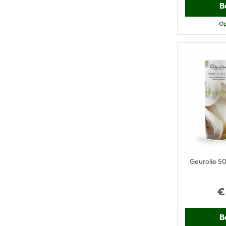
B
Op
Geurolie 5
€
B