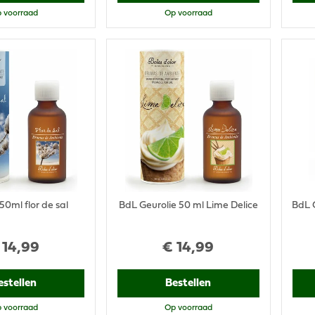
 voorraad
Op voorraad
50ml flor de sal
BdL Geurolie 50 ml Lime Delice
BdL G
14
,
99
€
14
,
99
estellen
Bestellen
 voorraad
Op voorraad