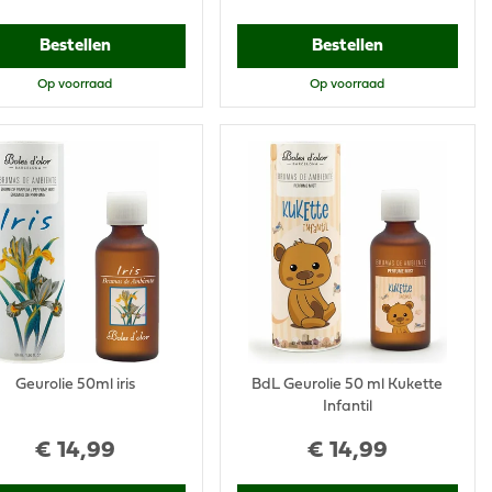
Bestellen
Bestellen
Op voorraad
Op voorraad
Geurolie 50ml iris
BdL Geurolie 50 ml Kukette
Infantil
€
14
,
99
€
14
,
99