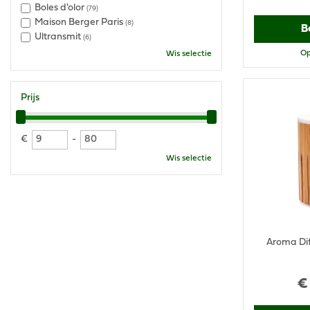
Boles d'olor
(79)
Maison Berger Paris
(8)
B
Ultransmit
(6)
Op
Wis selectie
Prijs
€
-
Wis selectie
Aroma Di
€