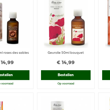
ml roses des sables
Geurolie 50ml bouquet
14
,
99
€
14
,
99
estellen
Bestellen
 voorraad
Op voorraad