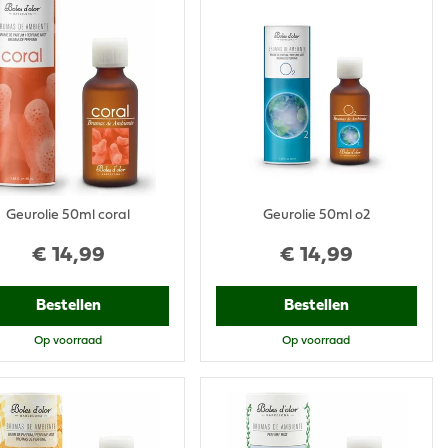
Geurolie 50ml coral
Geurolie 50ml o2
€
14
,
99
€
14
,
99
Bestellen
Bestellen
Op voorraad
Op voorraad