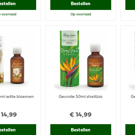
estellen
Bestellen
 voorraad
Op voorraad
0ml witte bloemen
Geurolie 50ml strelitzia
G
14
,
99
€
14
,
99
estellen
Bestellen