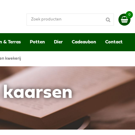
n & Terras
Potten
Dier
Cadeaubon
Contact
en kwekerij
n kaarsen