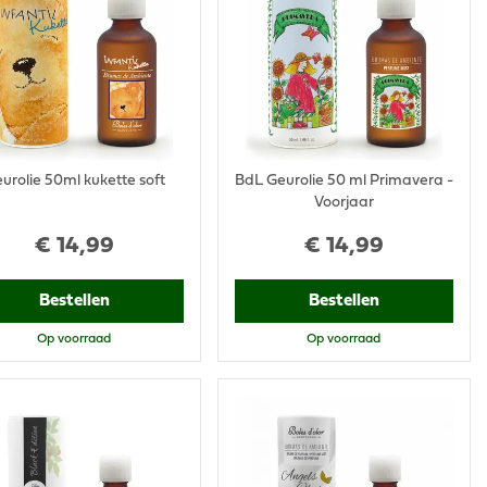
urolie 50ml kukette soft
BdL Geurolie 50 ml Primavera -
Voorjaar
€
14
,
99
€
14
,
99
Bestellen
Bestellen
Op voorraad
Op voorraad