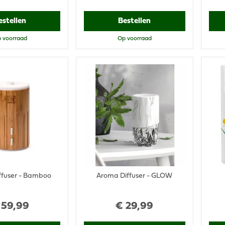
estellen
Bestellen
 voorraad
Op voorraad
ffuser - Bamboo
Aroma Diffuser - GLOW
59
,
99
€
29
,
99