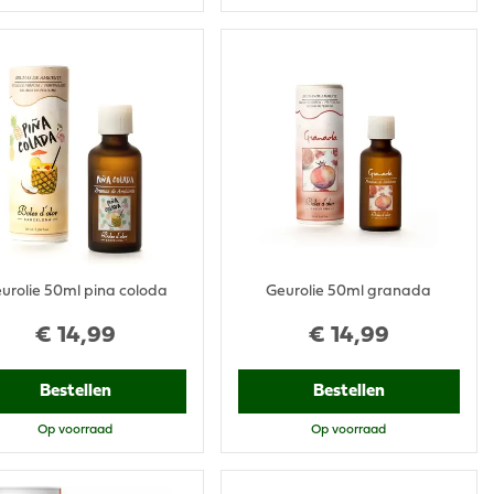
urolie 50ml pina coloda
Geurolie 50ml granada
€
14
,
99
€
14
,
99
Bestellen
Bestellen
Op voorraad
Op voorraad