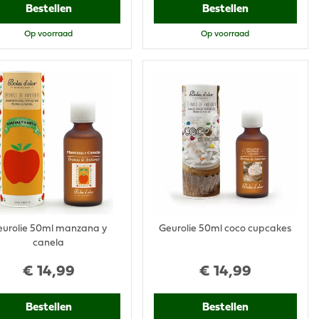
Bestellen
Bestellen
Op voorraad
Op voorraad
eurolie 50ml manzana y
Geurolie 50ml coco cupcakes
canela
€
14
,
99
€
14
,
99
Bestellen
Bestellen