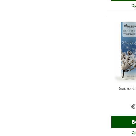
Op
Geurolie 
€
B
Op