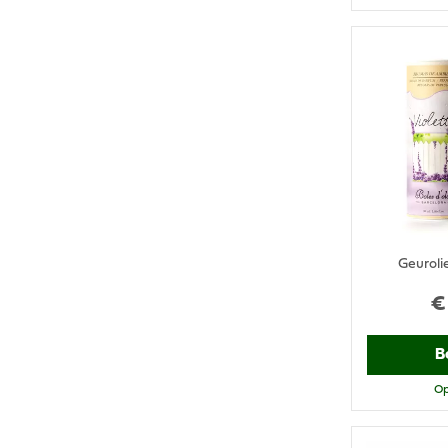
Geuroli
€
B
Op