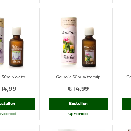
e 50ml violette
Geurolie 50ml witte tulp
Ge
14
,
99
€
14
,
99
estellen
Bestellen
 voorraad
Op voorraad