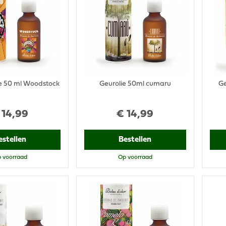
e 50 ml Woodstock
Geurolie 50ml cumaru
Ge
14
,
99
€
14
,
99
estellen
Bestellen
 voorraad
Op voorraad