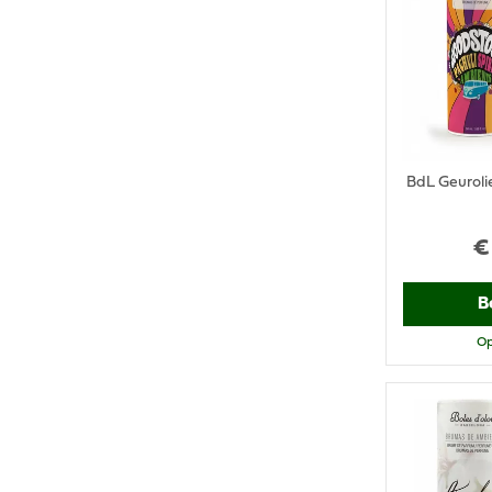
BdL Geuroli
€
B
Op