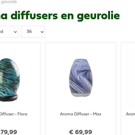
 geurolie
 diffusers en geurolie
iffuser - Flora
Aroma Diffuser - Max
Arom
79
,
99
€
69
,
99