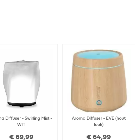
a Diffuser - Swirling Mist -
Aroma Diffuser - EVE (hout
WIT
look)
€
69
,
99
€
64
,
99