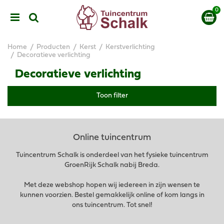
G
a
n
a
a
Home
Producten
Kerst
Kerstverlichting
r
Decoratieve verlichting
c
Decoratieve verlichting
o
n
t
Toon filter
e
n
t
Online tuincentrum
Tuincentrum Schalk is onderdeel van het fysieke tuincentrum
GroenRijk Schalk nabij Breda.
Met deze webshop hopen wij iedereen in zijn wensen te
kunnen voorzien. Bestel gemakkelijk online of kom langs in
ons tuincentrum. Tot snel!