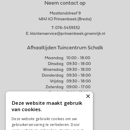
Neem contact op
Mastlanddreef 9
4841 KJ Prinsenbeek (Breda)
T:
076-5439332
E:
klantenservice@prinsenbeek.groenrijk.nl
Afhaaltijden Tuincentrum Schalk
Maandag
10:00 - 18:00
Dinsdag
09:30 - 18:00
Woensdag
09:30 - 18:00
Donderdag
09:30 - 18:00
Vrijdag
09:30 - 18:00
Zaterdag
09:00 - 17:00
Zondag
11:00 - 17:00
×
Deze website maakt gebruik
Meer weten
van cookies.
Algemene voorwaarden
Deze website gebruikt cookies om uw
Privacy Statement
gebruikerservaring te verbeteren. Door
Disclaimer