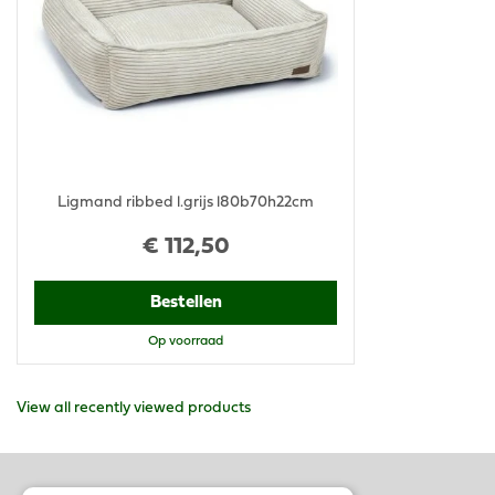
Ligmand ribbed l.grijs l80b70h22cm
€
112
,
50
Bestellen
Op voorraad
View all recently viewed products