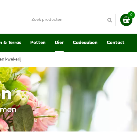
n & Terras
Potten
Dier
Cadeaubon
Contact
en kwekerij
en
emen