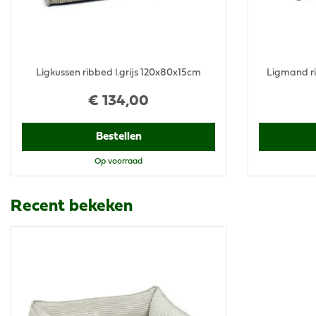
Ligkussen ribbed l.grijs 120x80x15cm
Ligmand r
€
134
,
00
Bestellen
Op voorraad
Recent bekeken