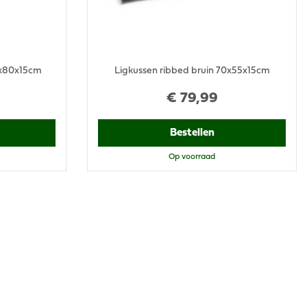
0x80x15cm
Ligkussen ribbed bruin 70x55x15cm
€
79
,
99
Bestellen
Op voorraad