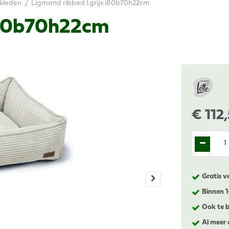
kleden
Ligmand ribbed l.grijs l80b70h22cm
 l80b70h22cm
€
112
,
Gratis v
Binnen 
Ook te b
Al meer 