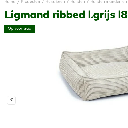
Home
Producten
Huisdieren
Honden
Honden manden en 
Ligmand ribbed l.grijs
Op voorraad