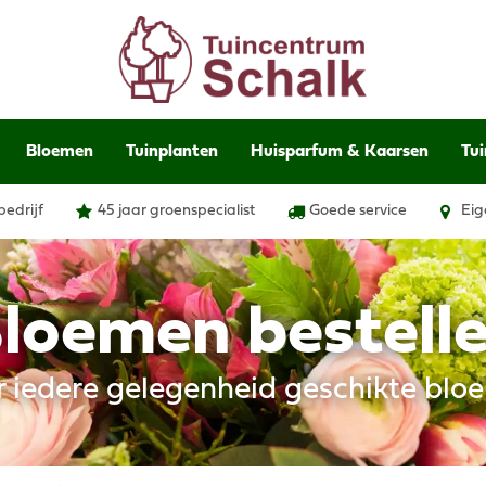
Bloemen
Tuinplanten
Huisparfum & Kaarsen
Tui
bedrijf
45 jaar groenspecialist
Goede service
Eig
loemen bestell
r iedere gelegenheid geschikte blo