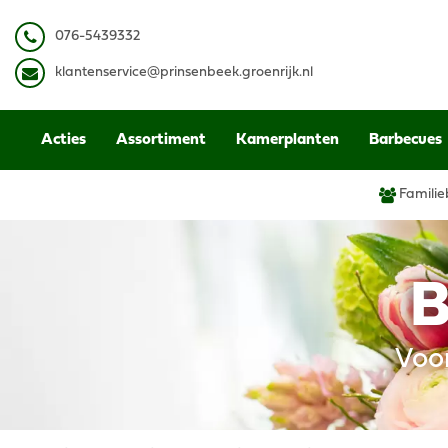
Ga
naar
0
76-5439332
content
k
lantenservice@prinsenbeek.groenrijk.nl
Acties
Assortiment
Kamerplanten
Barbecues
Familie
B
Voo