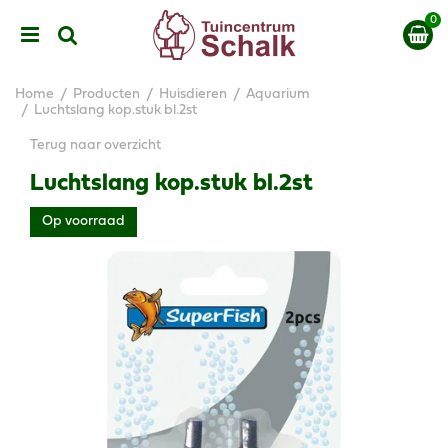
G
a
n
a
a
Home
Producten
Huisdieren
Aquarium
r
Luchtslang kop.stuk bl.2st
c
Terug naar overzicht
o
n
Luchtslang kop.stuk bl.2st
t
e
Op voorraad
n
t