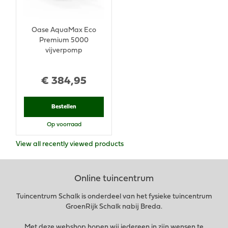
Oase AquaMax Eco
Premium 5000
vijverpomp
€
384
,
95
Bestellen
Op voorraad
View all recently viewed products
Online tuincentrum
Tuincentrum Schalk is onderdeel van het fysieke tuincentrum
GroenRijk Schalk nabij Breda.
Met deze webshop hopen wij iedereen in zijn wensen te