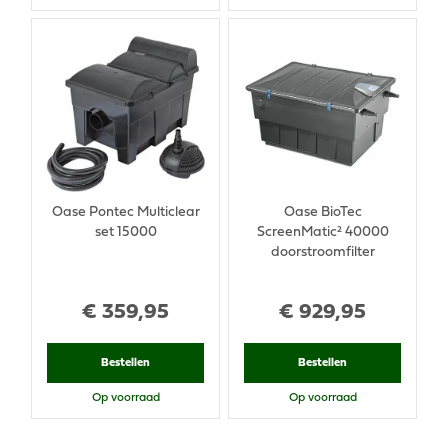
Oase Pontec Multiclear
Oase BioTec
set 15000
ScreenMatic² 40000
doorstroomfilter
€
359
,
95
€
929
,
95
Bestellen
Bestellen
Op voorraad
Op voorraad