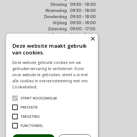
Dinsdag
09:30 - 18:00
Woensdag
09:30 - 18:00
Donderdag
09:30 - 18:00
Vrijdag
09:30 - 18:00
Zaterdag
09:00 - 17:00
Zondag
11:00 - 17:00
×
Deze website maakt gebruik
Meer weten
van cookies.
Algemene voorwaarden
Deze website gebruikt cookies om uw
Privacy Statement
gebruikerservaring te verbeteren. Door
Disclaimer
onze website te gebruiken, stemt u in met
alle cookies in overeenstemming met ons
Verzenden & Ophalen
Cookiebeleid.
Lees verder
Retourneren & Ruilen
STRIKT NOODZAKELIJK
Contact
PRESTATIE
Ons tuincentrum
TARGETING
FUNCTIONEEL