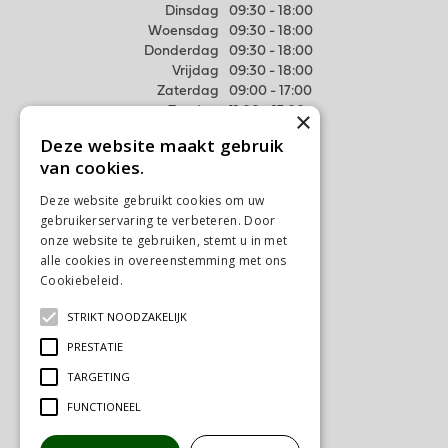
Dinsdag
09:30 - 18:00
Woensdag
09:30 - 18:00
Donderdag
09:30 - 18:00
Vrijdag
09:30 - 18:00
Zaterdag
09:00 - 17:00
Zondag
11:00 - 17:00
×
Deze website maakt gebruik
Meer weten
van cookies.
Algemene voorwaarden
Deze website gebruikt cookies om uw
Privacy Statement
gebruikerservaring te verbeteren. Door
Disclaimer
onze website te gebruiken, stemt u in met
alle cookies in overeenstemming met ons
Verzenden & Ophalen
Cookiebeleid.
Lees verder
Retourneren & Ruilen
STRIKT NOODZAKELIJK
Contact
PRESTATIE
Ons tuincentrum
TARGETING
FUNCTIONEEL