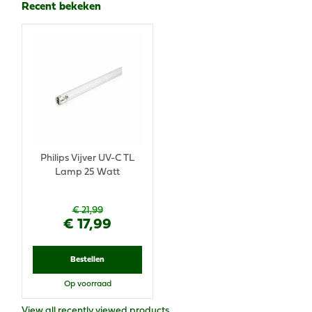
Recent bekeken
Philips Vijver UV-C TL
Lamp 25 Watt
€
21
,
99
€
17
,
99
Bestellen
Op voorraad
View all recently viewed products