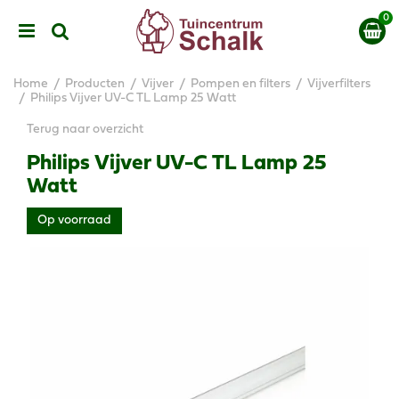
G
a
n
a
a
Home
Producten
Vijver
Pompen en filters
Vijverfilters
r
Philips Vijver UV-C TL Lamp 25 Watt
c
Terug naar overzicht
o
n
Philips Vijver UV-C TL Lamp 25
t
Watt
e
n
Op voorraad
t