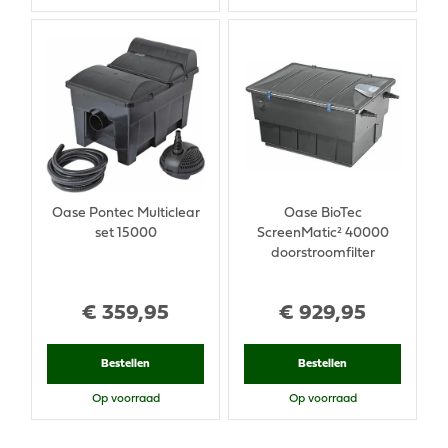
Oase Pontec Multiclear
Oase BioTec
set 15000
ScreenMatic² 40000
doorstroomfilter
€
359
,
95
€
929
,
95
Bestellen
Bestellen
Op voorraad
Op voorraad