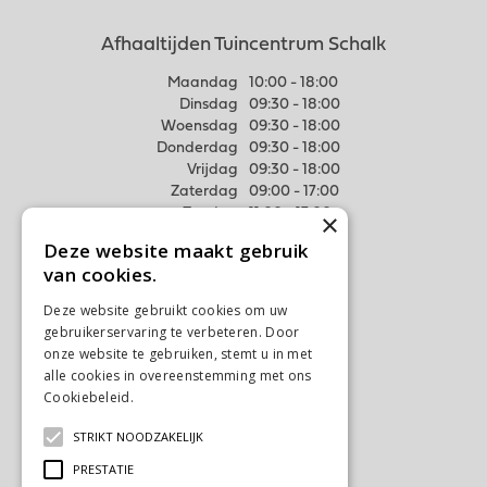
Afhaaltijden Tuincentrum Schalk
Maandag
10:00 - 18:00
Dinsdag
09:30 - 18:00
Woensdag
09:30 - 18:00
Donderdag
09:30 - 18:00
Vrijdag
09:30 - 18:00
Zaterdag
09:00 - 17:00
Zondag
11:00 - 17:00
×
Deze website maakt gebruik
Meer weten
van cookies.
Algemene voorwaarden
Deze website gebruikt cookies om uw
Privacy Statement
gebruikerservaring te verbeteren. Door
Disclaimer
onze website te gebruiken, stemt u in met
alle cookies in overeenstemming met ons
Verzenden & Ophalen
Cookiebeleid.
Lees verder
Retourneren & Ruilen
STRIKT NOODZAKELIJK
Contact
Ons tuincentrum
PRESTATIE