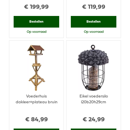
€
199
,
99
€
119
,
99
Bestellen
Bestellen
Op voorraad
Op voorraad
Voederhuis
Eikel voedersilo
dakleer+plateau bruin
l20b20h29cm
€
84
,
99
€
24
,
99