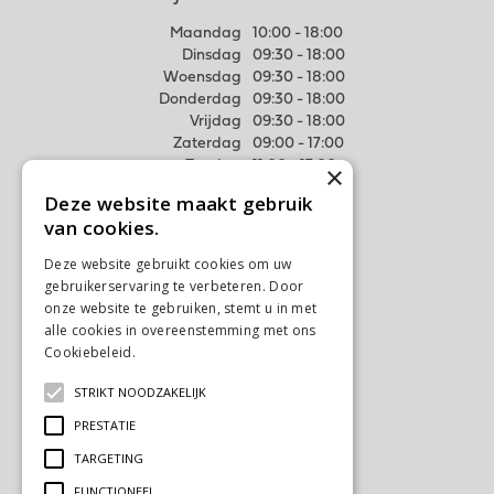
Maandag
10:00 - 18:00
Dinsdag
09:30 - 18:00
Woensdag
09:30 - 18:00
Donderdag
09:30 - 18:00
Vrijdag
09:30 - 18:00
Zaterdag
09:00 - 17:00
Zondag
11:00 - 17:00
×
Deze website maakt gebruik
Meer weten
van cookies.
Algemene voorwaarden
Deze website gebruikt cookies om uw
Privacy Statement
gebruikerservaring te verbeteren. Door
Disclaimer
onze website te gebruiken, stemt u in met
alle cookies in overeenstemming met ons
Verzenden & Ophalen
Cookiebeleid.
Lees verder
Retourneren & Ruilen
STRIKT NOODZAKELIJK
Contact
PRESTATIE
Ons tuincentrum
TARGETING
FUNCTIONEEL