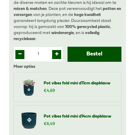
de diverse maten en zachte kleuren is hij ideaal om te
mixen & matchen
. Deze pot vereenvoudigt het
potten en
verzorgen
van je planten, en de
hoge kwaliteit
garandeert langdurig plezier. Duurzaamheid staat
voorop: hij is gemaakt van
100% gerecycled plastic
,
geproduceerd met
windenergie
, en is
volledig
recyclebaar
.
Meer opties
Pot vibes fold mini d11cm diepblauw
€
4
,
69
Pot vibes fold mini d14cm diepblauw
€
6
,
49