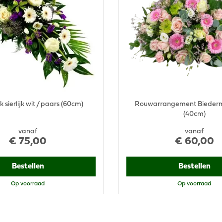
sierlijk wit / paars (60cm)
Rouwarrangement Biederm
(40cm)
vanaf
vanaf
€
75
,
00
€
60
,
00
Bestellen
Bestellen
Op voorraad
Op voorraad