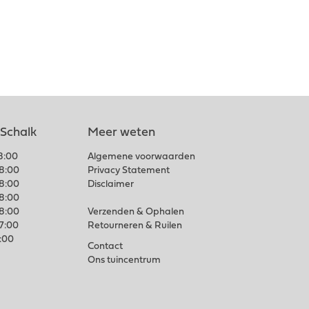
 Schalk
Meer weten
18:00
Algemene voorwaarden
18:00
Privacy Statement
18:00
Disclaimer
18:00
18:00
Verzenden & Ophalen
17:00
Retourneren & Ruilen
7:00
Contact
Ons tuincentrum