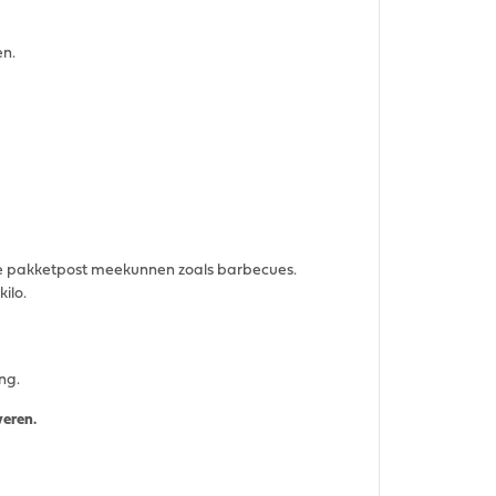
en.
de pakketpost meekunnen zoals barbecues.
kilo.
ing.
veren.