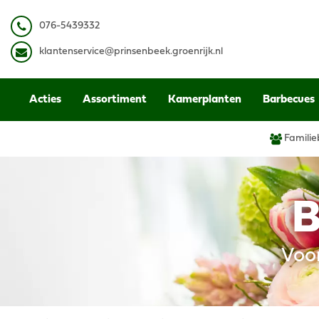
Ga
naar
0
76-5439332
content
k
lantenservice@prinsenbeek.groenrijk.nl
Acties
Assortiment
Kamerplanten
Barbecues
Familie
B
Voo