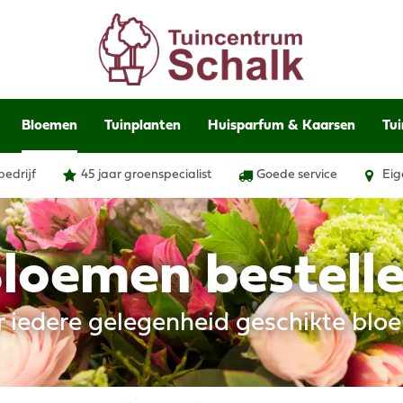
Bloemen
Tuinplanten
Huisparfum & Kaarsen
Tui
bedrijf
45 jaar groenspecialist
Goede service
Eig
loemen bestell
r iedere gelegenheid geschikte blo