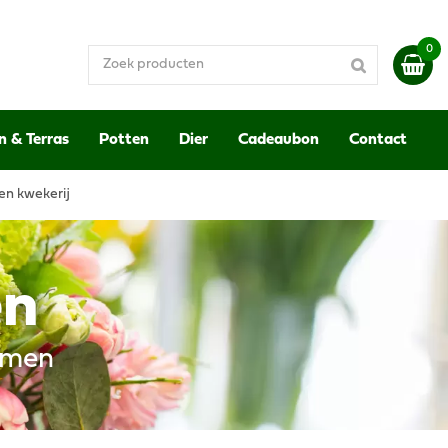
n & Terras
Potten
Dier
Cadeaubon
Contact
en kwekerij
en
emen