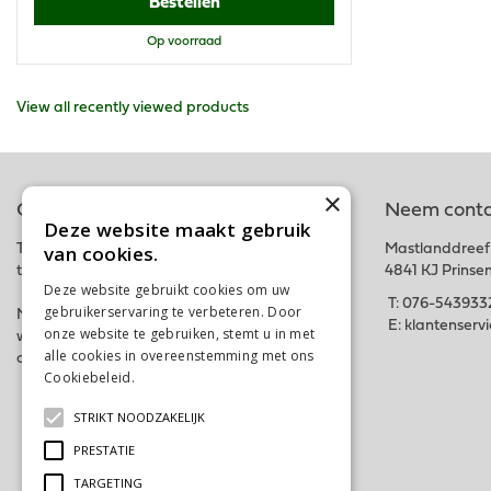
Bestellen
Op voorraad
View all recently viewed products
×
Online tuincentrum
Neem conta
Deze website maakt gebruik
van cookies.
Tuincentrum Schalk is onderdeel van het fysieke
Mastlanddreef
tuincentrum GroenRijk Schalk nabij Breda.
4841 KJ Prinse
Deze website gebruikt cookies om uw
T:
076-543933
gebruikerservaring te verbeteren. Door
Met deze webshop hopen wij iedereen in zijn
E:
klantenserv
onze website te gebruiken, stemt u in met
wensen te kunnen voorzien. Bestel gemakkelijk
alle cookies in overeenstemming met ons
online of kom langs in ons tuincentrum. Tot snel!
Cookiebeleid.
Lees verder
STRIKT NOODZAKELIJK
PRESTATIE
TARGETING