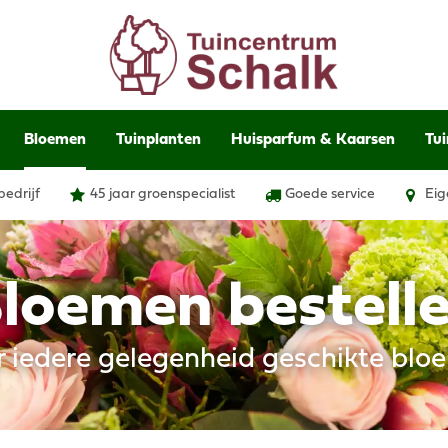
Bloemen
Tuinplanten
Huisparfum & Kaarsen
Tui
bedrijf
45 jaar groenspecialist
Goede service
Eig
loemen bestell
r iedere gelegenheid geschikte blo