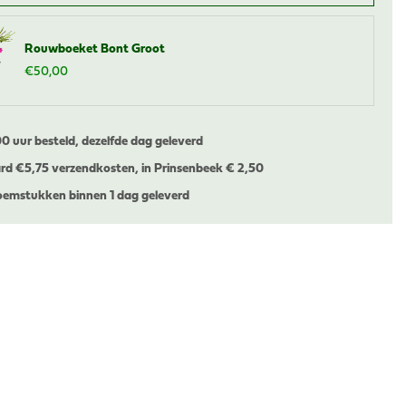
Rouwboeket Bont Groot
€
50
,
00
00 uur besteld, dezelfde dag geleverd
rd €
5,75 verzendkosten, in Prinsenbeek € 2,50
emstukken binnen 1 dag geleverd