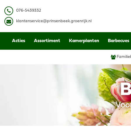
Ga
naar
0
76-5439332
content
k
lantenservice@prinsenbeek.groenrijk.nl
Acties
Assortiment
Kamerplanten
Barbecues
Familie
B
Voo