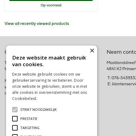
Op voorraad
View all recently viewed products
×
Online tuincentrum
Neem conta
Deze website maakt gebruik
van cookies.
Tuincentrum Schalk is onderdeel van het fysieke
Mastlanddreef
tuincentrum GroenRijk Schalk nabij Breda.
4841 KJ Prinse
Deze website gebruikt cookies om uw
T:
076-543933
gebruikerservaring te verbeteren. Door
Met deze webshop hopen wij iedereen in zijn
E:
klantenserv
onze website te gebruiken, stemt u in met
wensen te kunnen voorzien. Bestel gemakkelijk
alle cookies in overeenstemming met ons
online of kom langs in ons tuincentrum. Tot snel!
Cookiebeleid.
Lees verder
STRIKT NOODZAKELIJK
PRESTATIE
TARGETING