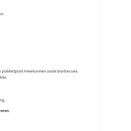
en.
de pakketpost meekunnen zoals barbecues.
kilo.
ing.
veren.