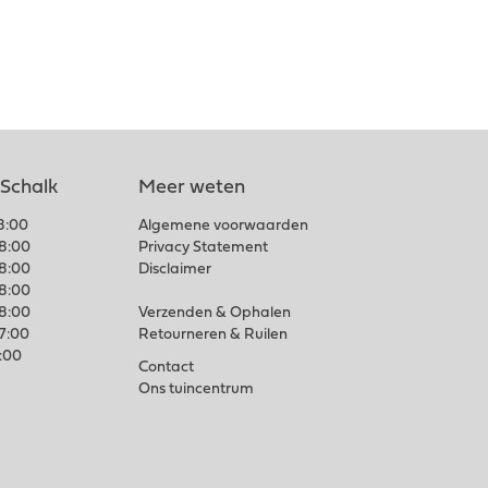
 Schalk
Meer weten
18:00
Algemene voorwaarden
18:00
Privacy Statement
18:00
Disclaimer
18:00
18:00
Verzenden & Ophalen
17:00
Retourneren & Ruilen
7:00
Contact
Ons tuincentrum