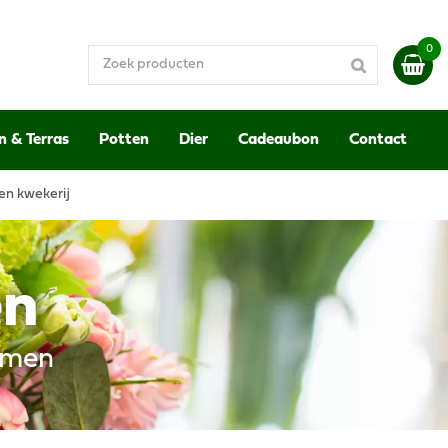
n & Terras
Potten
Dier
Cadeaubon
Contact
en kwekerij
en
emen