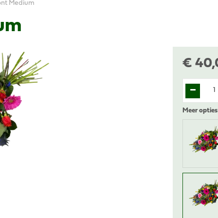
ont Medium
ium
€
40
,
Meer opties