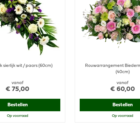
sierlijk wit / paars (60cm)
Rouwarrangement Biederm
(40cm)
vanaf
vanaf
€
75
,
00
€
60
,
00
Bestellen
Bestellen
Op voorraad
Op voorraad