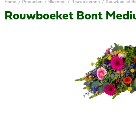
Home
Producten
Bloemen
Rouwbloemen
Rouwboeket B
Rouwboeket Bont Med