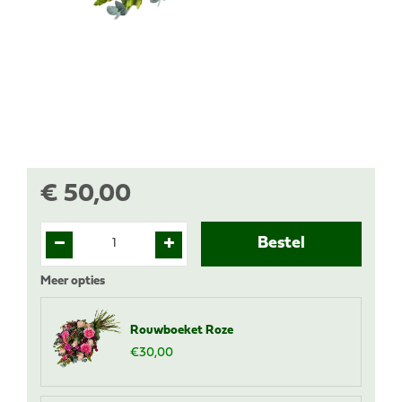
€
50
,
00
Meer opties
Rouwboeket Roze
€
30
,
00