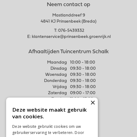
Neem contact op
Mastlanddreef 9
4841 KJ Prinsenbeek (Breda)
T:
076-5439332
E:
klantenservice@prinsenbeek.groenrijk.nl
Afhaaltijden Tuincentrum Schalk
Maandag
10:00 - 18:00
Dinsdag
09:30 - 18:00
Woensdag
09:30 - 18:00
Donderdag
09:30 - 18:00
Vrijdag
09:30 - 18:00
Zaterdag
09:00 - 17:00
Zondag
11:00 - 17:00
×
Deze website maakt gebruik
Meer weten
van cookies.
Algemene voorwaarden
Deze website gebruikt cookies om uw
Privacy Statement
gebruikerservaring te verbeteren. Door