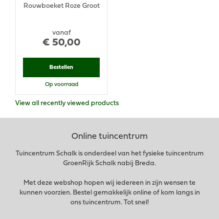
Rouwboeket Roze Groot
vanaf
€
50
,
00
Bestellen
Op voorraad
View all recently viewed products
Online tuincentrum
Tuincentrum Schalk is onderdeel van het fysieke tuincentrum
GroenRijk Schalk nabij Breda.
Met deze webshop hopen wij iedereen in zijn wensen te
kunnen voorzien. Bestel gemakkelijk online of kom langs in
ons tuincentrum. Tot snel!