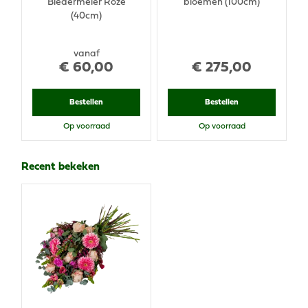
Biedermeier Roze
bloemen (100cm)
(40cm)
vanaf
€
60
,
00
€
275
,
00
Bestellen
Bestellen
Op voorraad
Op voorraad
Recent bekeken