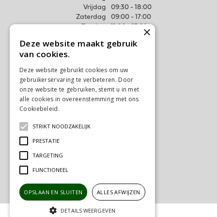
Vrijdag
09:30 - 18:00
Zaterdag
09:00 - 17:00
Zondag
11:00 - 17:00
×
Deze website maakt gebruik
Meer weten
van cookies.
Algemene voorwaarden
Deze website gebruikt cookies om uw
Privacy Statement
gebruikerservaring te verbeteren. Door
Disclaimer
onze website te gebruiken, stemt u in met
alle cookies in overeenstemming met ons
Verzenden & Ophalen
Cookiebeleid.
Lees verder
Retourneren & Ruilen
STRIKT NOODZAKELIJK
Contact
PRESTATIE
Ons tuincentrum
TARGETING
FUNCTIONEEL
OPSLAAN EN SLUITEN
ALLES AFWIJZEN
DETAILS WEERGEVEN
© Tuincentrum Schalk