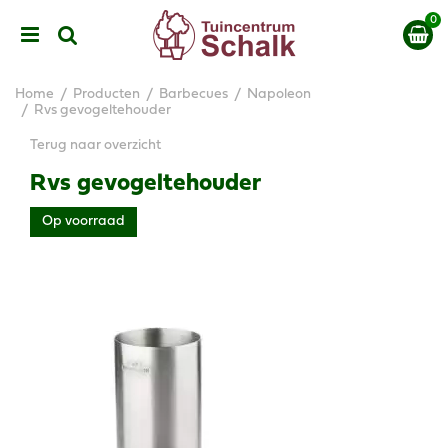
G
a
n
a
a
Home
Producten
Barbecues
Napoleon
r
Rvs gevogeltehouder
c
Terug naar overzicht
o
n
Rvs gevogeltehouder
t
e
Op voorraad
n
t