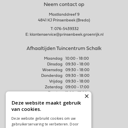
Neem contact op
Mastlanddreef 9
4841 KJ Prinsenbeek (Breda)
T:
076-5439332
E:
klantenservice@prinsenbeek.groenrijk.nl
Afhaaltijden Tuincentrum Schalk
Maandag
10:00 - 18:00
Dinsdag
09:30 - 18:00
Woensdag
09:30 - 18:00
Donderdag
09:30 - 18:00
Vrijdag
09:30 - 18:00
Zaterdag
09:00 - 17:00
Zondag
11:00 - 17:00
×
Deze website maakt gebruik
Meer weten
van cookies.
Algemene voorwaarden
Deze website gebruikt cookies om uw
Privacy Statement
gebruikerservaring te verbeteren. Door