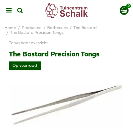
G
a
n
a
a
Home
Producten
Barbecues
The Bastard
r
The Bastard Precision Tongs
c
Terug naar overzicht
o
n
The Bastard Precision Tongs
t
e
Op voorraad
n
t