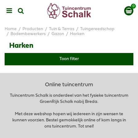
G
a
n
a
a
Home
Producten
Tuin & Terras
Tuingereedschap
r
Bodembewerkers
Gazon
Harken
c
Harken
o
n
t
Toon filter
e
n
t
Online tuincentrum
Tuincentrum Schalk is onderdeel van het fysieke tuincentrum
GroenRijk Schalk nabij Breda.
Met deze webshop hopen wij iedereen in zijn wensen te
kunnen voorzien. Bestel gemakkelijk online of kom langs in
ons tuincentrum. Tot snel!