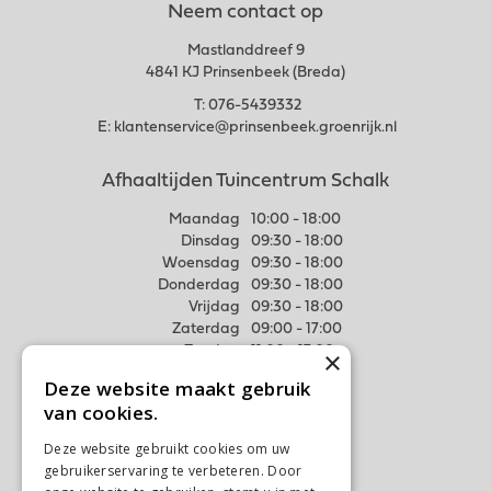
Neem contact op
Mastlanddreef 9
4841 KJ Prinsenbeek (Breda)
T:
076-5439332
E:
klantenservice@prinsenbeek.groenrijk.nl
Afhaaltijden Tuincentrum Schalk
Maandag
10:00 - 18:00
Dinsdag
09:30 - 18:00
Woensdag
09:30 - 18:00
Donderdag
09:30 - 18:00
Vrijdag
09:30 - 18:00
Zaterdag
09:00 - 17:00
Zondag
11:00 - 17:00
×
Deze website maakt gebruik
Meer weten
van cookies.
Algemene voorwaarden
Deze website gebruikt cookies om uw
Privacy Statement
gebruikerservaring te verbeteren. Door
Disclaimer